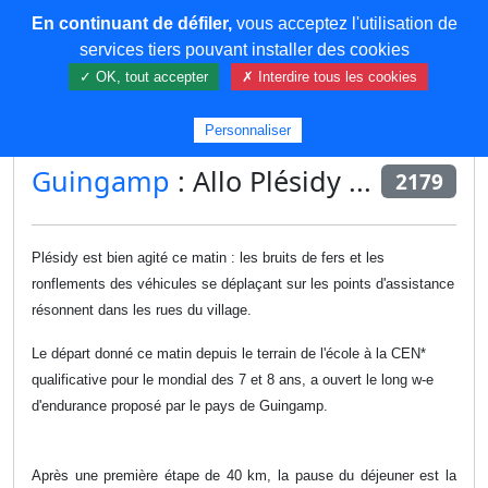
En continuant de défiler,
vous acceptez l'utilisation de
COREMA
services tiers pouvant installer des cookies
✓ OK, tout accepter
✗ Interdire tous les cookies
Plus de contenu
Personnaliser
Guingamp
: Allo Plésidy ...
2179
Plésidy est bien agité ce matin : les bruits de fers et les
ronflements des véhicules se déplaçant sur les points d'assistance
résonnent dans les rues du village.
Le départ donné ce matin depuis le terrain de l'école à la CEN*
qualificative pour le mondial des 7 et 8 ans, a ouvert le long w-e
d'endurance proposé par le pays de Guingamp.
Après une première étape de 40 km, la pause du déjeuner est la