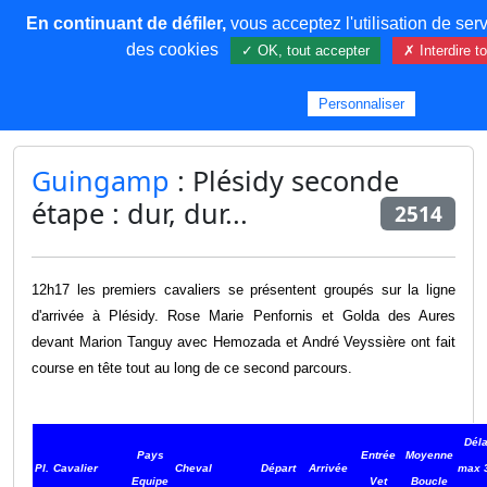
En continuant de défiler,
vous acceptez l'utilisation de serv
COREMA
des cookies
✓ OK, tout accepter
✗ Interdire t
Personnaliser
Plus de contenu
Guingamp
: Plésidy seconde
étape : dur, dur...
2514
12h17 les premiers cavaliers se présentent groupés sur la ligne
d'arrivée à Pl
ésidy. Rose Marie Penfornis et Golda des Aures
devant Marion Tanguy avec Hemozada et André Veyssière ont fait
course en tête tout au long de ce second parcours.
Déla
Pays
Entrée
Moyenne
Pl.
Cavalier
Cheval
Départ
Arrivée
max 
Equipe
Vet
Boucle