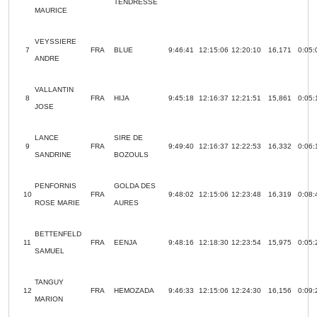
TENDRESSE
MAURICE
VEYSSIERE
7
FRA
BLUE
9:46:41
12:15:06
12:20:10
16,171
0:05:
ANDRE
VALLANTIN
8
FRA
HIJA
9:45:18
12:16:37
12:21:51
15,861
0:05:
JOSE
LANCE
SIRE DE
9
FRA
9:49:40
12:16:37
12:22:53
16,332
0:06:
SANDRINE
BOZOULS
PENFORNIS
GOLDA DES
10
FRA
9:48:02
12:15:06
12:23:48
16,319
0:08:
ROSE MARIE
AURES
BETTENFELD
11
FRA
EENJA
9:48:16
12:18:30
12:23:54
15,975
0:05:
SAMUEL
TANGUY
12
FRA
HEMOZADA
9:46:33
12:15:06
12:24:30
16,156
0:09:
MARION