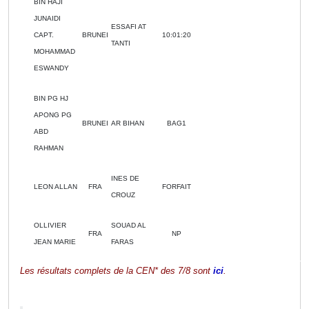
BIN HAJI
JUNAIDI
ESSAFI AT
CAPT.
BRUNEI
10:01:20
TANTI
MOHAMMAD
ESWANDY
BIN PG HJ
APONG PG
BRUNEI
AR BIHAN
BAG1
ABD
RAHMAN
INES DE
LEON ALLAN
FRA
FORFAIT
CROUZ
OLLIVIER
SOUAD AL
FRA
NP
JEAN MARIE
FARAS
Les résultats complets de la CEN* des 7/8 sont
ici
.