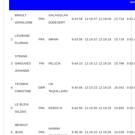
mn
BRAULT
GALAGOLAN
1
FRA
9:43:59
12:16:37
12:18:00
15,724
0:01:
GERALDINE
DUDESERT
LEGRAND
2
FRA
IMANH
9:43:56
12:16:37
12:18:18
15,719
0:01:
FLORIAN
STRANG
3
GINOUVES
FIN
FELIZJA
9:44:10
12:16:12
12:18:20
15,786
0:02:
JOHANNA
YEOMAN
LM
4
GBR
9:45:46
12:15:23
12:18:25
16,041
0:03:
CHRISTINE
TAQUILLERO
LE BLEIS
5
FRA
KEROC'H
9:44:59
12:16:50
12:19:25
15,805
0:02:
GILDAS
MENGUY
HANINA
6
JEAN
FRA
9:46:30
12:16:10
12:19:56
16,036
0:03: