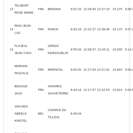
TALIBART
13
FRA
BRAVAIN
9:51:33
12:28:40
12:37:10
15,275
0:08:
ROSE MARIE
RIOU JEAN
14
FRA
FANICK
9:53:18
12:31:27
12:38:48
15,175
0:07:
LUC
FLAJEUL
GREEN
15
FRA
9:55:04
12:28:37
12:43:11
15,630
0:14:
JEAN YVES
KERGOURLAY
MORVAN
FRA
MARISCAL
9:45:35
12:17:04
12:21:52
15,843
0:04:
PASCALE
BEGAUD
ANTARES
FRA
9:44:14
12:17:57
12:22:53
15,613
0:04:
JACK
SAUVETERRE
VAN DEN
CHANICE DU
ABEELE
BEL
9:45:04
TILLEUL
KRISTEL