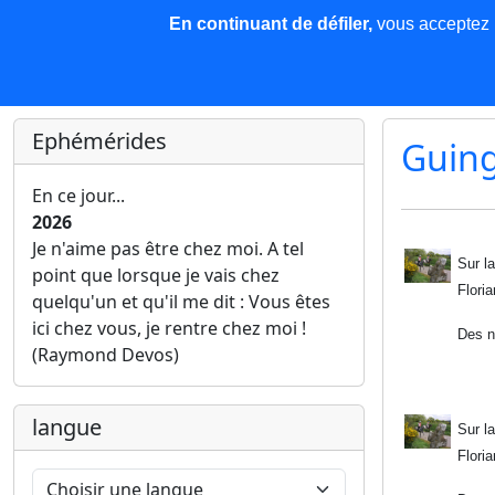
En continuant de défiler,
vous acceptez l'
COREMA
Les nouvelles
Base de données
Plu
Finir c'est gagner !
Ephémérides
Guin
En ce jour...
2026
Je n'aime pas être chez moi. A tel
Sur l
point que lorsque je vais chez
Floria
quelqu'un et qu'il me dit : Vous êtes
ici chez vous, je rentre chez moi !
Des n
(Raymond Devos)
langue
Sur l
Floria