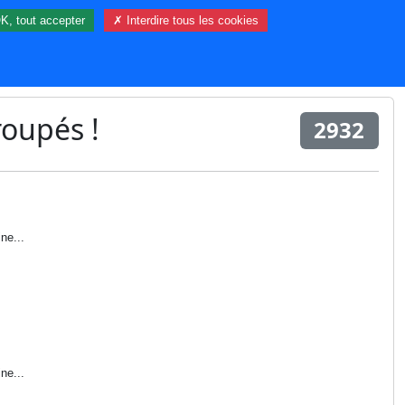
K, tout accepter
✗ Interdire tous les cookies
72 visiteur(s) et 0 membre(s) en ligne.
roupés !
2932
ne...
ne...