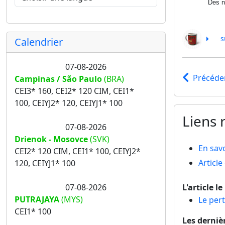
Des n
s
Calendrier
07-08-2026
Précéde
Campinas / São Paulo
(BRA)
CEI3* 160, CEI2* 120 CIM, CEI1*
100, CEIYJ2* 120, CEIYJ1* 100
Liens r
07-08-2026
Drienok - Mosovce
(SVK)
En savo
CEI2* 120 CIM, CEI1* 100, CEIYJ2*
Articl
120, CEIYJ1* 100
07-08-2026
L'article l
PUTRAJAYA
(MYS)
Le pert
CEI1* 100
Les derniè