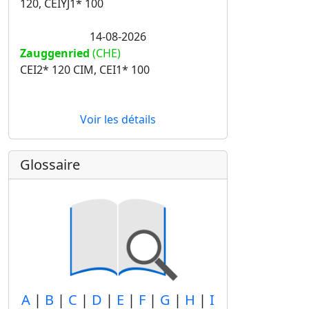
120, CEIYJ1* 100
14-08-2026
Zauggenried
(CHE)
CEI2* 120 CIM, CEI1* 100
Voir les détails
Glossaire
A
|
B
|
C
|
D
|
E
|
F
|
G
|
H
|
I