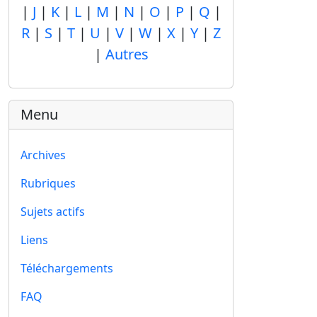
|
J
|
K
|
L
|
M
|
N
|
O
|
P
|
Q
|
R
|
S
|
T
|
U
|
V
|
W
|
X
|
Y
|
Z
|
Autres
Menu
Archives
Rubriques
Sujets actifs
Liens
Téléchargements
FAQ