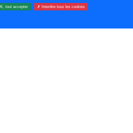
K, tout accepter
✗ Interdire tous les cookies
17 visiteur(s) et 0 membre(s) en ligne.