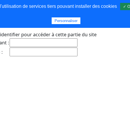
utilisation de services tiers pouvant installer des cookies
✓ O
s
Personnaliser
identifier pour accéder à cette partie du site
ant :
 :