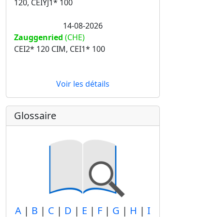
120, CEIYJ1* 100
14-08-2026
Zauggenried
(CHE)
CEI2* 120 CIM, CEI1* 100
Voir les détails
Glossaire
A
|
B
|
C
|
D
|
E
|
F
|
G
|
H
|
I