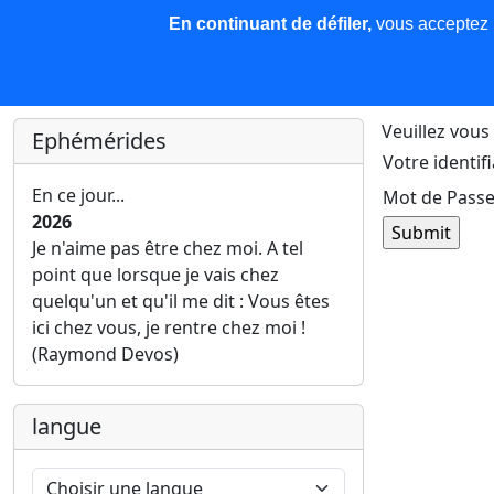
En continuant de défiler,
vous acceptez l'
COREMA
Les nouvelles
Base de données
Plu
Finir c'est gagner !
Veuillez vous 
Ephémérides
Votre identifi
En ce jour...
Mot de Passe
2026
Je n'aime pas être chez moi. A tel
point que lorsque je vais chez
quelqu'un et qu'il me dit : Vous êtes
ici chez vous, je rentre chez moi !
(Raymond Devos)
langue