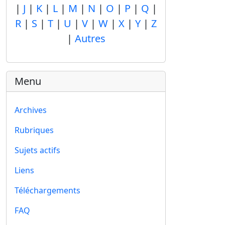
|
J
|
K
|
L
|
M
|
N
|
O
|
P
|
Q
|
R
|
S
|
T
|
U
|
V
|
W
|
X
|
Y
|
Z
|
Autres
Menu
Archives
Rubriques
Sujets actifs
Liens
Téléchargements
FAQ