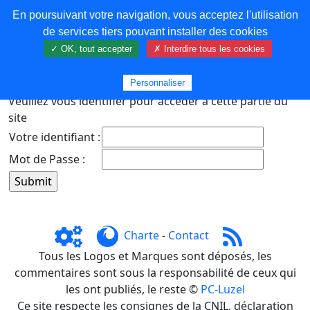
En poursuivant votre navigation, vous acceptez l'utilisation
COREMA
de services tiers pouvant installer des cookies
✓ OK, tout accepter
✗ Interdire tous les cookies
Plus de contenu
Personnaliser
Veuillez vous identifier pour accéder à cette partie du
site
Votre identifiant :
Mot de Passe :
Charte
-
Contact
Tous les Logos et Marques sont déposés, les
commentaires sont sous la responsabilité de ceux qui
les ont publiés, le reste ©
PC-Luzel
Ce site respecte les consignes de la CNIL, déclaration