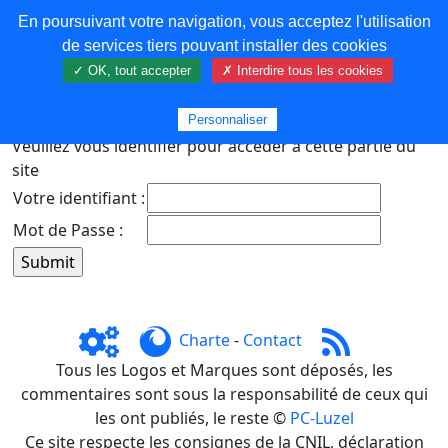
En poursuivant votre navigation, vous acceptez l'utilisation
COREMA
de services tiers pouvant installer des cookies
✓ OK, tout accepter
✗ Interdire tous les cookies
Plus de contenu
Personnaliser
Veuillez vous identifier pour accéder à cette partie du
site
Votre identifiant :
Mot de Passe :
Charte
-
Contact
Tous les Logos et Marques sont déposés, les
commentaires sont sous la responsabilité de ceux qui
les ont publiés, le reste ©
PC-Luzel
Ce site respecte les consignes de la CNIL, déclaration