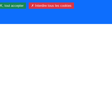
K, tout accepter
✗ Interdire tous les cookies
104 visiteur(s) et 0 membre(s) en ligne.