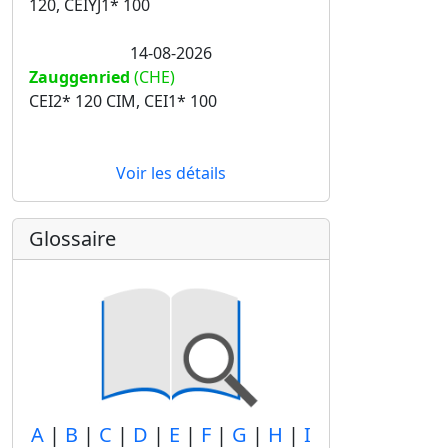
120, CEIYJ1* 100
14-08-2026
Zauggenried
(CHE)
CEI2* 120 CIM, CEI1* 100
Voir les détails
Glossaire
A
|
B
|
C
|
D
|
E
|
F
|
G
|
H
|
I