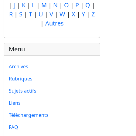
|
J
|
K
|
L
|
M
|
N
|
O
|
P
|
Q
|
R
|
S
|
T
|
U
|
V
|
W
|
X
|
Y
|
Z
|
Autres
Menu
Archives
Rubriques
Sujets actifs
Liens
Téléchargements
FAQ