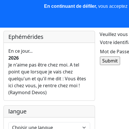
En continuant de défiler,
vous acceptez l'
COREMA
Les nouvelles
Base de données
Plu
Finir c'est gagner !
Veuillez vous 
Ephémérides
Votre identifi
En ce jour...
Mot de Passe
2026
Je n'aime pas être chez moi. A tel
point que lorsque je vais chez
quelqu'un et qu'il me dit : Vous êtes
ici chez vous, je rentre chez moi !
(Raymond Devos)
langue