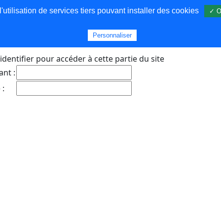
utilisation de services tiers pouvant installer des cookies
✓ O
s
Personnaliser
identifier pour accéder à cette partie du site
ant :
 :