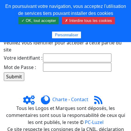
En poursuivant votre navigation, vous acceptez l'utilisation
COREMA
de services tiers pouvant installer des cookies
✓ OK, tout accepter
✗ Interdire tous les cookies
Plus de contenu
Personnaliser
Veuillez vous identifier pour accéder à cette partie du
site
Votre identifiant :
Mot de Passe :
Charte
-
Contact
Tous les Logos et Marques sont déposés, les
commentaires sont sous la responsabilité de ceux qui
les ont publiés, le reste ©
PC-Luzel
Ce site respecte les consignes de la CNIL, déclaration