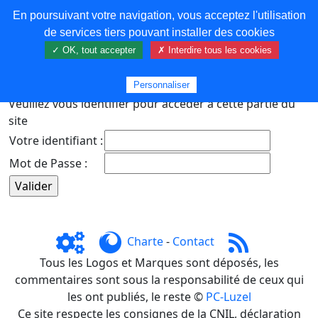
En poursuivant votre navigation, vous acceptez l'utilisation
COREMA
de services tiers pouvant installer des cookies
✓ OK, tout accepter
✗ Interdire tous les cookies
Plus de contenu
Personnaliser
Veuillez vous identifier pour accéder à cette partie du
site
Votre identifiant :
Mot de Passe :
Charte
-
Contact
Tous les Logos et Marques sont déposés, les
commentaires sont sous la responsabilité de ceux qui
les ont publiés, le reste ©
PC-Luzel
Ce site respecte les consignes de la CNIL, déclaration