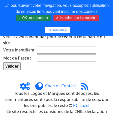
En poursuivant votre navigation, vous acceptez l'utilisation
COREMA
de services tiers pouvant installer des cookies
✓ OK, tout accepter
✗ Interdire tous les cookies
Plus de contenu
Personnaliser
Veuillez vous identifier pour accéder à cette partie du
site
Votre identifiant :
Mot de Passe :
Charte
-
Contact
Tous les Logos et Marques sont déposés, les
commentaires sont sous la responsabilité de ceux qui
les ont publiés, le reste ©
PC-Luzel
Ce site respecte les consignes de la CNIL, déclaration