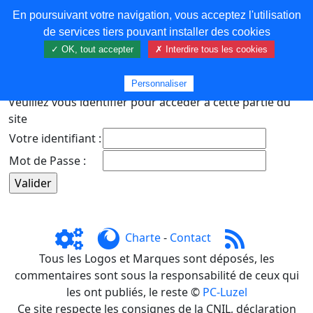
En poursuivant votre navigation, vous acceptez l'utilisation
COREMA
de services tiers pouvant installer des cookies
✓ OK, tout accepter
✗ Interdire tous les cookies
Plus de contenu
Personnaliser
Veuillez vous identifier pour accéder à cette partie du
site
Votre identifiant :
Mot de Passe :
Charte
-
Contact
Tous les Logos et Marques sont déposés, les
commentaires sont sous la responsabilité de ceux qui
les ont publiés, le reste ©
PC-Luzel
Ce site respecte les consignes de la CNIL, déclaration