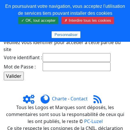
En poursuivant votre navigation, vous acceptez l'utilisation
COREMA
de services tiers pouvant installer des cookies
✓ OK, tout accepter
✗ Interdire tous les cookies
Plus de contenu
Personnaliser
Veuillez vous identifier pour accéder à cette partie du
site
Votre identifiant :
Mot de Passe :
Charte
-
Contact
Tous les Logos et Marques sont déposés, les
commentaires sont sous la responsabilité de ceux qui
les ont publiés, le reste ©
PC-Luzel
Ce site respecte les consignes de la CNIL, déclaration