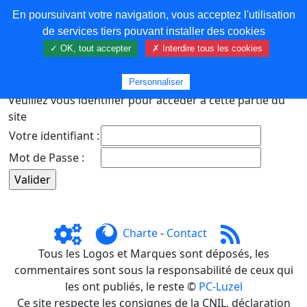
En poursuivant votre navigation, vous acceptez l'utilisation
COREMA
de services tiers pouvant installer des cookies
✓ OK, tout accepter
✗ Interdire tous les cookies
Plus de contenu
Personnaliser
Veuillez vous identifier pour accéder à cette partie du
site
Votre identifiant :
Mot de Passe :
Charte
-
Contact
Tous les Logos et Marques sont déposés, les
commentaires sont sous la responsabilité de ceux qui
les ont publiés, le reste ©
PC-Luzel
Ce site respecte les consignes de la CNIL, déclaration