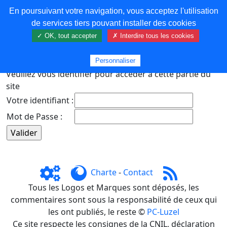
En poursuivant votre navigation, vous acceptez l'utilisation
COREMA
de services tiers pouvant installer des cookies
✓ OK, tout accepter
✗ Interdire tous les cookies
Plus de contenu
Personnaliser
Veuillez vous identifier pour accéder à cette partie du
site
Votre identifiant :
Mot de Passe :
Charte
-
Contact
Tous les Logos et Marques sont déposés, les
commentaires sont sous la responsabilité de ceux qui
les ont publiés, le reste ©
PC-Luzel
Ce site respecte les consignes de la CNIL, déclaration