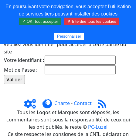
En poursuivant votre navigation, vous acceptez l'utilisation
COREMA
de services tiers pouvant installer des cookies
✓ OK, tout accepter
✗ Interdire tous les cookies
Plus de contenu
Personnaliser
Veuillez vous identifier pour accéder à cette partie du
site
Votre identifiant :
Mot de Passe :
Charte
-
Contact
Tous les Logos et Marques sont déposés, les
commentaires sont sous la responsabilité de ceux qui
les ont publiés, le reste ©
PC-Luzel
Ce site respecte les consignes de la CNIL, déclaration