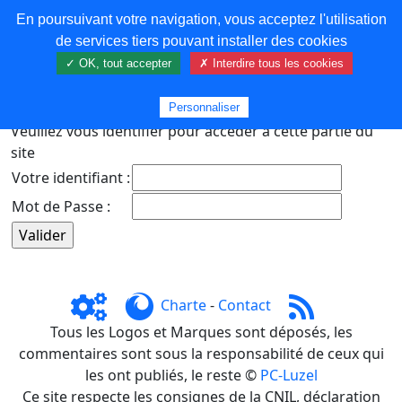
En poursuivant votre navigation, vous acceptez l'utilisation
COREMA
de services tiers pouvant installer des cookies
✓ OK, tout accepter
✗ Interdire tous les cookies
Plus de contenu
Personnaliser
Veuillez vous identifier pour accéder à cette partie du
site
Votre identifiant :
Mot de Passe :
Charte
-
Contact
Tous les Logos et Marques sont déposés, les
commentaires sont sous la responsabilité de ceux qui
les ont publiés, le reste ©
PC-Luzel
Ce site respecte les consignes de la CNIL, déclaration