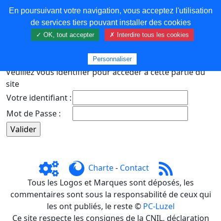
En poursuivant votre navigation, vous acceptez l'utilisation
COREMA
de services tiers pouvant installer des cookies
✓ OK, tout accepter
✗ Interdire tous les cookies
Plus de contenu
Personnaliser
Veuillez vous identifier pour accéder à cette partie du
site
Votre identifiant :
Mot de Passe :
Charte
-
Contact
Tous les Logos et Marques sont déposés, les
commentaires sont sous la responsabilité de ceux qui
les ont publiés, le reste ©
PC-Luzel
Ce site respecte les consignes de la CNIL, déclaration