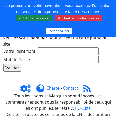
En poursuivant votre navigation, vous acceptez l'utilisation
COREMA
de services tiers pouvant installer des cookies
✓ OK, tout accepter
✗ Interdire tous les cookies
Plus de contenu
Personnaliser
Veuillez vous identifier pour accéder à cette partie du
site
Votre identifiant :
Mot de Passe :
Charte
-
Contact
Tous les Logos et Marques sont déposés, les
commentaires sont sous la responsabilité de ceux qui
les ont publiés, le reste ©
PC-Luzel
Ce site respecte les consignes de la CNIL, déclaration