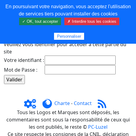
En poursuivant votre navigation, vous acceptez l'utilisation
COREMA
de services tiers pouvant installer des cookies
✓ OK, tout accepter
✗ Interdire tous les cookies
Plus de contenu
Personnaliser
Veuillez vous identifier pour accéder à cette partie du
site
Votre identifiant :
Mot de Passe :
Charte
-
Contact
Tous les Logos et Marques sont déposés, les
commentaires sont sous la responsabilité de ceux qui
les ont publiés, le reste ©
PC-Luzel
Ce site respecte les consignes de la CNIL, déclaration