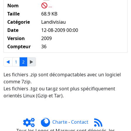
Nom
...
Taille
68.9 KB
Catégorie
Landivisiau
Date
12-08-2009 00:00
Version
2009
Compteur
36
◄
1
2
►
Les fichiers .zip sont décompactables avec un logiciel
comme 7zip.
Les fichiers .tgz ou tar.gz sont plus spécifiquement
orientés Linux (Gzip et Tar).
Charte
-
Contact
Tous les Logos et Marques sont déposés, les