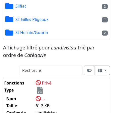
Silfiac
2
ST Gilles Pligeaux
1
St Hernin/Gourin
2
Affichage filtré pour
Landivisiau
trié par
ordre de
Catégorie
Fonctions
Privé
Type
pdf
Nom
...
Taille
61.3 KB
Catégorie
Landivisiau