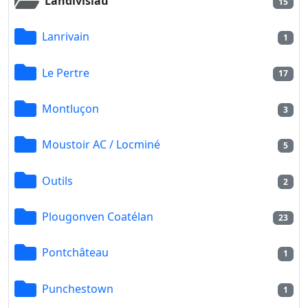
Landivisiau
15
Lanrivain
1
Le Pertre
17
Montluçon
3
Moustoir AC / Locminé
5
Outils
2
Plougonven Coatélan
23
Pontchâteau
1
Punchestown
1