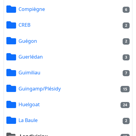
Compiègne
6
CREB
2
Guégon
2
Guerlédan
3
Guimiliau
7
Guingamp/Plésidy
15
Huelgoat
24
La Baule
2