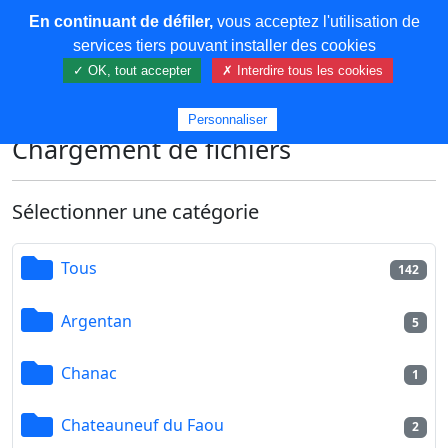
En continuant de défiler,
vous acceptez l'utilisation de
COREMA
services tiers pouvant installer des cookies
✓ OK, tout accepter
✗ Interdire tous les cookies
Plus de contenu
Personnaliser
Chargement de fichiers
Sélectionner une catégorie
Tous
142
Argentan
5
Chanac
1
Chateauneuf du Faou
2