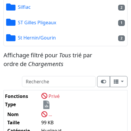
Silfiac
2
ST Gilles Pligeaux
1
St Hernin/Gourin
2
Affichage filtré pour
Tous
trié par
ordre de
Chargements
Fonctions
Privé
Type
xls
Nom
...
Taille
99 KB
Catégorie
Huelgoat