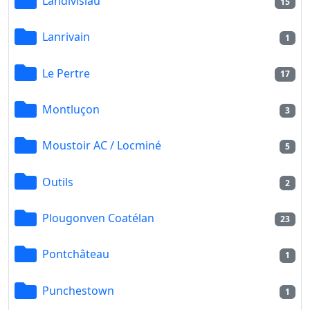
Landivisiau
15
Lanrivain
1
Le Pertre
17
Montluçon
3
Moustoir AC / Locminé
5
Outils
2
Plougonven Coatélan
23
Pontchâteau
1
Punchestown
1