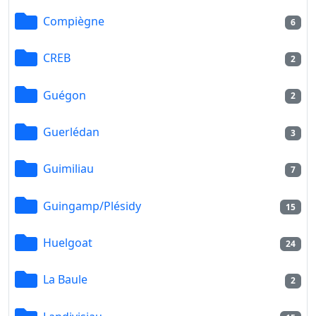
Compiègne
6
CREB
2
Guégon
2
Guerlédan
3
Guimiliau
7
Guingamp/Plésidy
15
Huelgoat
24
La Baule
2