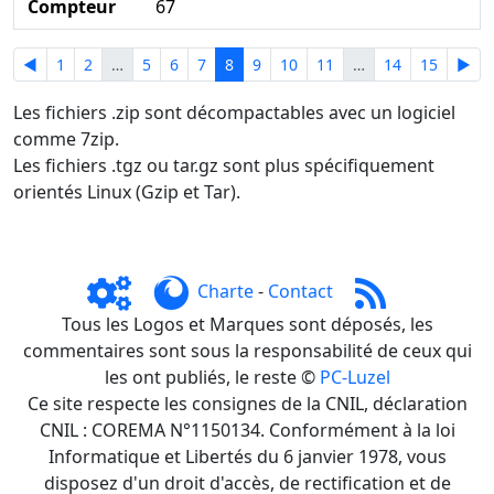
Compteur
67
◄
1
2
…
5
6
7
8
9
10
11
…
14
15
►
Les fichiers .zip sont décompactables avec un logiciel
comme 7zip.
Les fichiers .tgz ou tar.gz sont plus spécifiquement
orientés Linux (Gzip et Tar).
Charte
-
Contact
Tous les Logos et Marques sont déposés, les
commentaires sont sous la responsabilité de ceux qui
les ont publiés, le reste ©
PC-Luzel
Ce site respecte les consignes de la CNIL, déclaration
CNIL : COREMA N°1150134. Conformément à la loi
Informatique et Libertés du 6 janvier 1978, vous
disposez d'un droit d'accès, de rectification et de