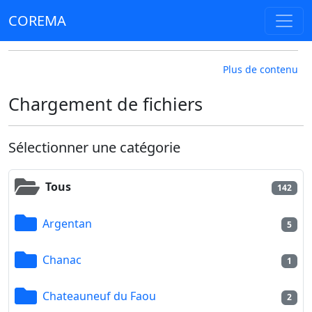
COREMA
Plus de contenu
Chargement de fichiers
Sélectionner une catégorie
Tous
142
Argentan
5
Chanac
1
Chateauneuf du Faou
2