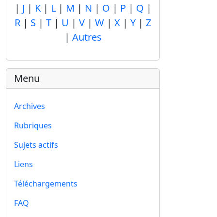
|
J
|
K
|
L
|
M
|
N
|
O
|
P
|
Q
|
R
|
S
|
T
|
U
|
V
|
W
|
X
|
Y
|
Z
|
Autres
Menu
Archives
Rubriques
Sujets actifs
Liens
Téléchargements
FAQ