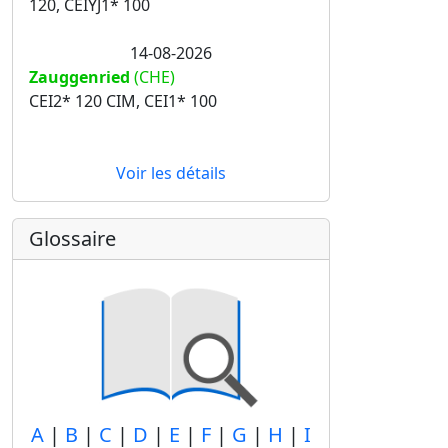
120, CEIYJ1* 100
14-08-2026
Zauggenried
(CHE)
CEI2* 120 CIM, CEI1* 100
Voir les détails
Glossaire
A
|
B
|
C
|
D
|
E
|
F
|
G
|
H
|
I