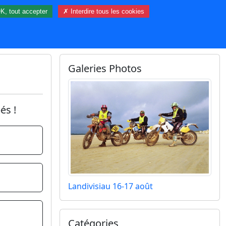
K, tout accepter
✗ Interdire tous les cookies
93 visiteur(s) et 0 membre(s) en ligne.
Galeries Photos
és !
Landivisiau 16-17 août
Catégories