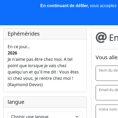
En continuant de défiler,
vous acceptez l'
COREMA
Les nouvelles
Base de données
Plu
Finir c'est gagner !
Ephémérides
En
En ce jour...
2026
Vous alle
Je n'aime pas être chez moi. A tel
point que lorsque je vais chez
Nom du des
quelqu'un et qu'il me dit : Vous êtes
ici chez vous, je rentre chez moi !
(Raymond Devos)
Email du de
langue
Votre nom