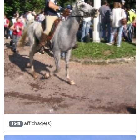
affichage(s)
1045