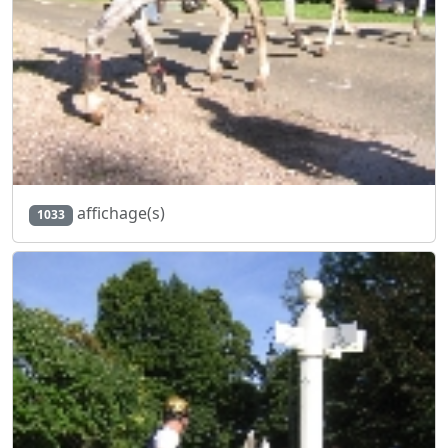
affichage(s)
1033