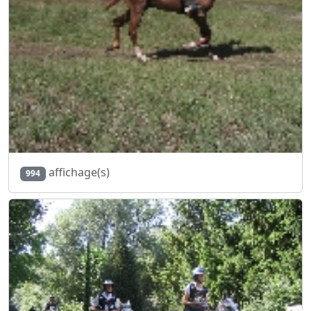
affichage(s)
994