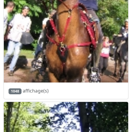
affichage(s)
1048