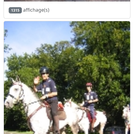
affichage(s)
1315