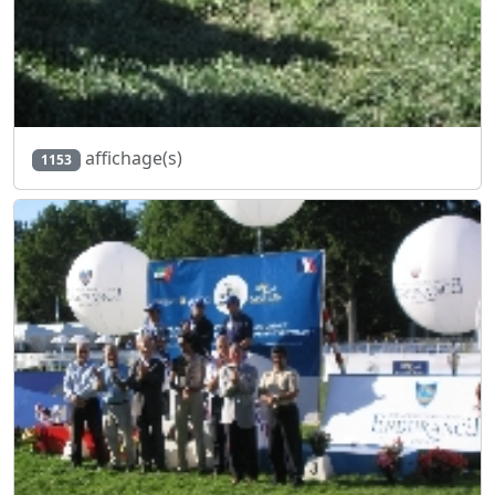
affichage(s)
1153