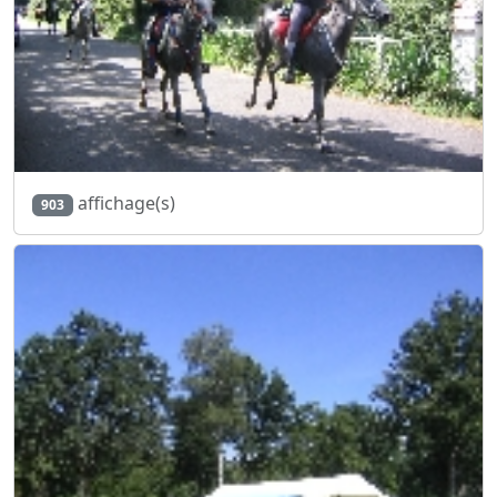
affichage(s)
903