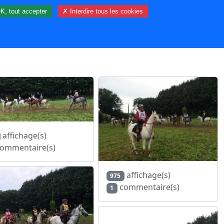
K, tout accepter
✗ Interdire tous les cookies
3 visiteur(s) et 0 membre(s) en ligne.
affichage(s)
ommentaire(s)
affichage(s)
975
commentaire(s)
1