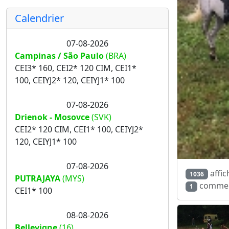
Calendrier
07-08-2026
Campinas / São Paulo
(BRA)
CEI3* 160, CEI2* 120 CIM, CEI1*
100, CEIYJ2* 120, CEIYJ1* 100
07-08-2026
Drienok - Mosovce
(SVK)
CEI2* 120 CIM, CEI1* 100, CEIYJ2*
120, CEIYJ1* 100
07-08-2026
affic
1036
PUTRAJAYA
(MYS)
commen
1
CEI1* 100
08-08-2026
Bellevigne
(16)