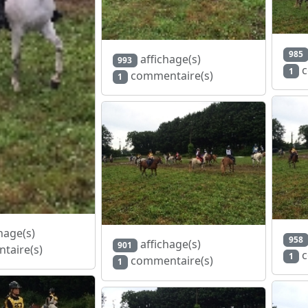
985
affichage(s)
993
c
1
commentaire(s)
1
hage(s)
958
affichage(s)
901
taire(s)
c
1
commentaire(s)
1