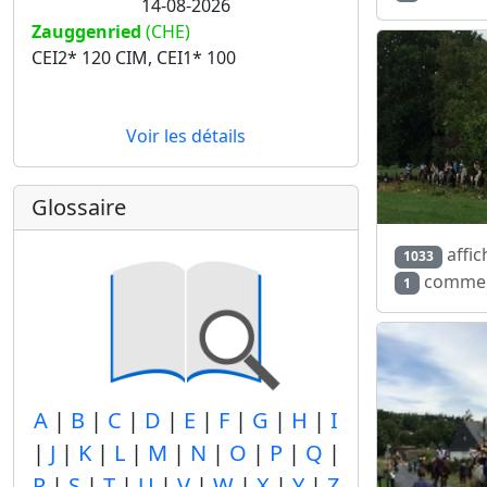
14-08-2026
Zauggenried
(CHE)
CEI2* 120 CIM, CEI1* 100
Voir les détails
Glossaire
affic
1033
commen
1
A
|
B
|
C
|
D
|
E
|
F
|
G
|
H
|
I
|
J
|
K
|
L
|
M
|
N
|
O
|
P
|
Q
|
R
|
S
|
T
|
U
|
V
|
W
|
X
|
Y
|
Z