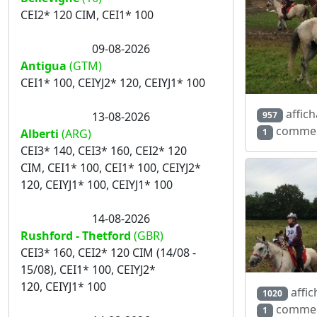
CEI2* 120 CIM, CEI1* 100
09-08-2026
Antigua
(GTM)
CEI1* 100, CEIYJ2* 120, CEIYJ1* 100
affich
13-08-2026
957
commen
Alberti
(ARG)
1
CEI3* 140, CEI3* 160, CEI2* 120
CIM, CEI1* 100, CEI1* 100, CEIYJ2*
120, CEIYJ1* 100, CEIYJ1* 100
14-08-2026
Rushford - Thetford
(GBR)
CEI3* 160, CEI2* 120 CIM (14/08 -
15/08), CEI1* 100, CEIYJ2*
120, CEIYJ1* 100
affic
1020
commen
1