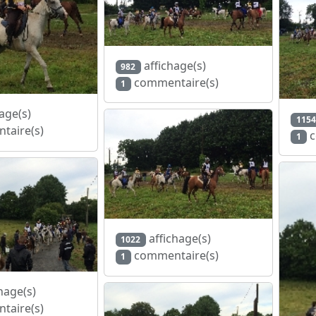
affichage(s)
982
commentaire(s)
1
age(s)
1154
taire(s)
c
1
affichage(s)
1022
commentaire(s)
1
hage(s)
taire(s)