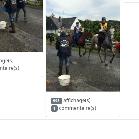
age(s)
taire(s)
affichage(s)
995
commentaire(s)
1