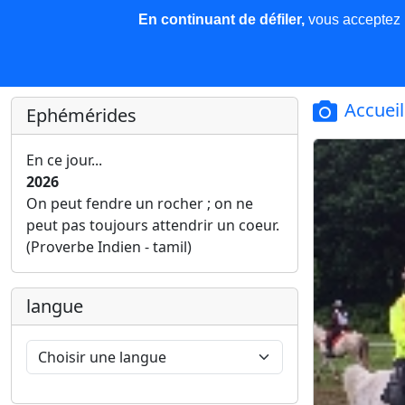
En continuant de défiler,
vous acceptez l'
COREMA
Les nouvelles
Base de données
Plu
Finir c'est gagner !
Accueil
Ephémérides
En ce jour...
2026
On peut fendre un rocher ; on ne
peut pas toujours attendrir un coeur.
(Proverbe Indien - tamil)
langue