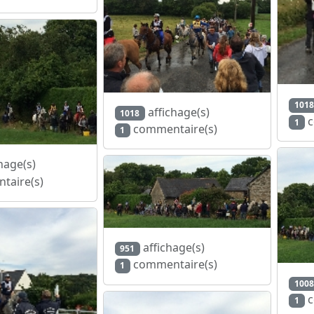
1018
affichage(s)
1018
c
1
commentaire(s)
1
hage(s)
taire(s)
affichage(s)
951
commentaire(s)
1
1008
c
1