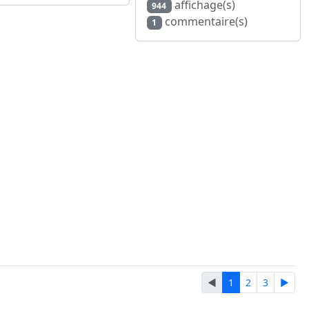
affichage(s)
944
commentaire(s)
1
◄
1
2
3
►