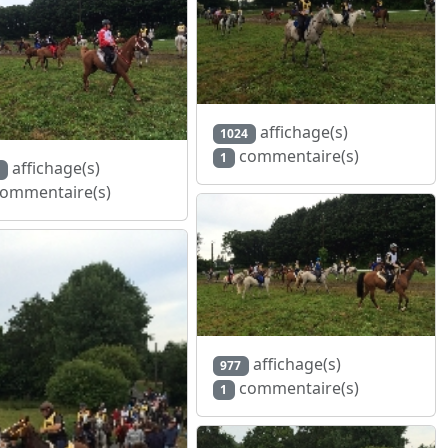
affichage(s)
1024
commentaire(s)
1
affichage(s)
ommentaire(s)
affichage(s)
977
commentaire(s)
1