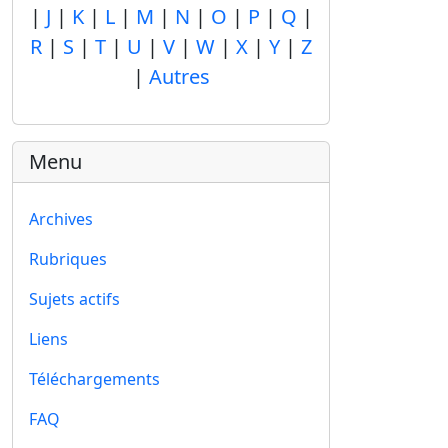
|
J
|
K
|
L
|
M
|
N
|
O
|
P
|
Q
|
R
|
S
|
T
|
U
|
V
|
W
|
X
|
Y
|
Z
|
Autres
Menu
Archives
Rubriques
Sujets actifs
Liens
Téléchargements
FAQ