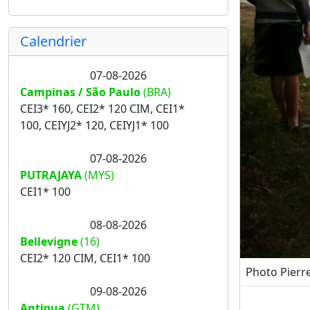
Calendrier
07-08-2026
Campinas / São Paulo
(BRA)
CEI3* 160, CEI2* 120 CIM, CEI1*
100, CEIYJ2* 120, CEIYJ1* 100
07-08-2026
PUTRAJAYA
(MYS)
CEI1* 100
08-08-2026
Bellevigne
(16)
CEI2* 120 CIM, CEI1* 100
Photo Pierr
09-08-2026
Antigua
(GTM)