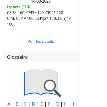
14-08-2026
Isparta
(TUR)
CEI3* 160, CEI3* 140, CEI2* 120
CIM, CEI1* 100, CEIYJ2* 120, CEIYJ1*
100
Voir les détails
Glossaire
A
|
B
|
C
|
D
|
E
|
F
|
G
|
H
|
I