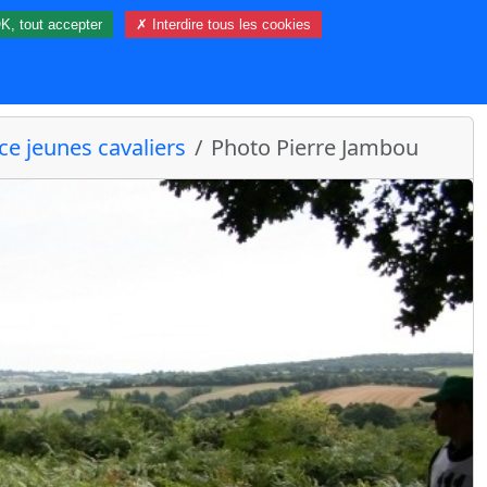
K, tout accepter
✗ Interdire tous les cookies
16 visiteur(s) et 0 membre(s) en ligne.
e jeunes cavaliers
Photo Pierre Jambou