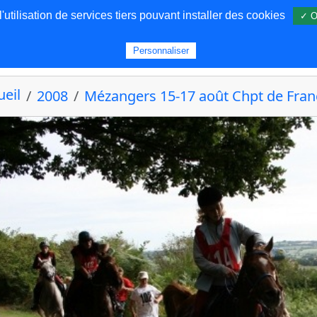
utilisation de services tiers pouvant installer des cookies
✓ O
s
Personnaliser
ueil
2008
Mézangers 15-17 août Chpt de Franc