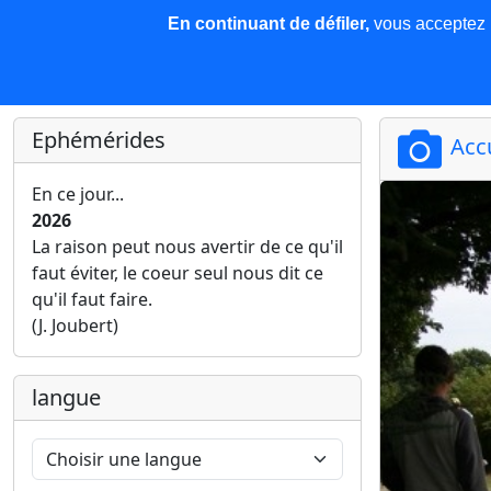
En continuant de défiler,
vous acceptez l'
COREMA
Les nouvelles
Base de données
Plu
Finir c'est gagner !
Ephémérides
Acc
En ce jour...
2026
La raison peut nous avertir de ce qu'il
faut éviter, le coeur seul nous dit ce
qu'il faut faire.
(J. Joubert)
langue