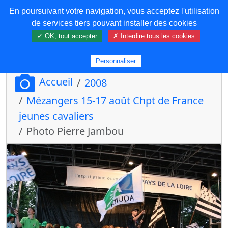
En poursuivant votre navigation, vous acceptez l'utilisation
COREMA
de services tiers pouvant installer des cookies
✓ OK, tout accepter
✗ Interdire tous les cookies
Plus de contenu
Personnaliser
Accueil
2008
Mézangers 15-17 août Chpt de France
jeunes cavaliers
Photo Pierre Jambou