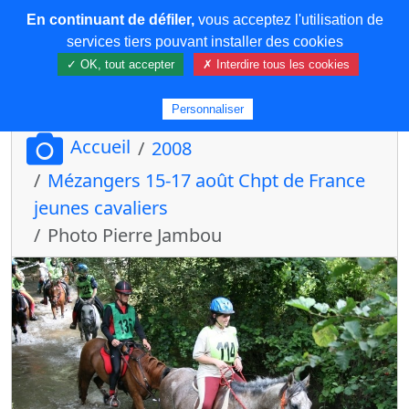
En continuant de défiler,
vous acceptez l'utilisation de
COREMA
services tiers pouvant installer des cookies
✓ OK, tout accepter
✗ Interdire tous les cookies
Plus de contenu
Personnaliser
Accueil
2008
Mézangers 15-17 août Chpt de France
jeunes cavaliers
Photo Pierre Jambou