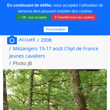
En continuant de défiler,
vous acceptez l'utilisation de
COREMA
services tiers pouvant installer des cookies
✓ OK, tout accepter
✗ Interdire tous les cookies
Plus de contenu
Personnaliser
Accueil
2008
Mézangers 15-17 août Chpt de France
jeunes cavaliers
Photo JB