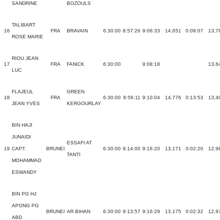
SANDRINE
BOZOULS
TALIBART
16
FRA
BRAVAIN
6:30:00
8:57:26
9:06:33
14,651
0:09:07
13,7
ROSE MARIE
RIOU JEAN
17
FRA
FANICK
6:30:00
9:08:18
13,6
LUC
FLAJEUL
GREEN
18
FRA
6:30:00
8:56:11
9:10:04
14,776
0:13:53
13,4
JEAN YVES
KERGOURLAY
BIN HAJI
JUNAIDI
ESSAFI AT
19
CAPT.
BRUNEI
6:30:00
9:14:00
9:16:20
13,171
0:02:20
12,9
TANTI
MOHAMMAD
ESWANDY
BIN PG HJ
APONG PG
BRUNEI
AR BIHAN
6:30:00
9:13:57
9:16:29
13,175
0:02:32
12,9
ABD