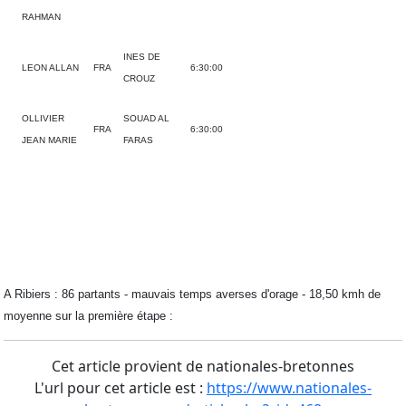
RAHMAN
INES DE
LEON ALLAN
FRA
6:30:00
CROUZ
OLLIVIER
SOUAD AL
FRA
6:30:00
JEAN MARIE
FARAS
A Ribiers : 86 partants - mauvais temps averses d'orage - 18,50 kmh de
moyenne sur la première étape :
Cet article provient de nationales-bretonnes
L'url pour cet article est :
https://www.nationales-