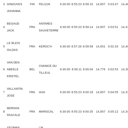
3
GINOUVES
FIN
FELIZJA
6:30:00
8:55:23
8:59:10
14,857
0:03:47
14,4
JOHANNA
BEGAUD
ANTARES
4
FRA
6:30:00
8:55:23
8:59:14
14,857
0:03:51
14,4
JACK
SAUVETERRE
LE BLEIS
5
FRA
KEROC'H
6:30:00
8:57:26
8:59:59
14,651
0:02:33
14,4
GILDAS
VAN DEN
CHANICE DU
6
ABEELE
BEL
6:30:00
8:56:11
9:00:04
14,776
0:03:53
14,3
TILLEUL
KRISTEL
VALLANTIN
7
FRA
HIJA
6:30:00
8:55:23
9:00:18
14,857
0:04:55
14,3
JOSE
MORVAN
8
FRA
MARISCAL
6:30:00
8:55:23
9:00:35
14,857
0:05:12
14,3
PASCALE
YEOMAN
LM