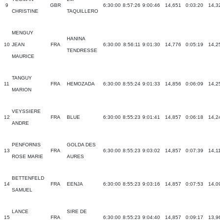
9
GBR
6:30:00
8:57:26
9:00:46
14,651
0:03:20
14,3
CHRISTINE
TAQUILLERO
MENGUY
HANINA
10
JEAN
FRA
6:30:00
8:56:11
9:01:30
14,776
0:05:19
14,2
TENDRESSE
MAURICE
TANGUY
11
FRA
HEMOZADA
6:30:00
8:55:24
9:01:33
14,856
0:06:09
14,2
MARION
VEYSSIERE
12
FRA
BLUE
6:30:00
8:55:23
9:01:41
14,857
0:06:18
14,2
ANDRE
PENFORNIS
GOLDA DES
13
FRA
6:30:00
8:55:23
9:03:02
14,857
0:07:39
14,1
ROSE MARIE
AURES
BETTENFELD
14
FRA
EENJA
6:30:00
8:55:23
9:03:16
14,857
0:07:53
14,0
SAMUEL
LANCE
SIRE DE
15
FRA
6:30:00
8:55:23
9:04:40
14,857
0:09:17
13,9