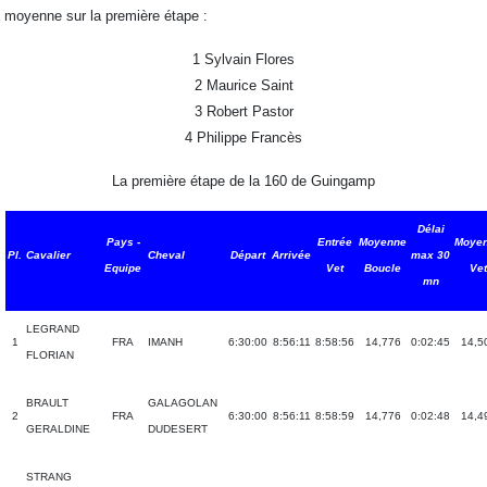
moyenne sur la première étape :
1 Sylvain Flores
2 Maurice Saint
3 Robert Pastor
4 Philippe Francès
La première étape de la 160 de Guingamp
Délai
Pays -
Entrée
Moyenne
Moye
Pl.
Cavalier
Cheval
Départ
Arrivée
max 30
Equipe
Vet
Boucle
Vet
mn
LEGRAND
1
FRA
IMANH
6:30:00
8:56:11
8:58:56
14,776
0:02:45
14,5
FLORIAN
BRAULT
GALAGOLAN
2
FRA
6:30:00
8:56:11
8:58:59
14,776
0:02:48
14,4
GERALDINE
DUDESERT
STRANG