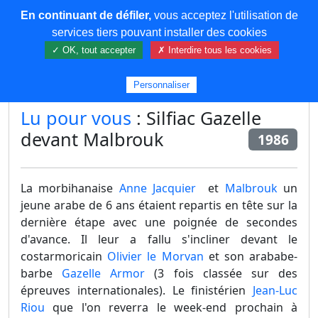
En continuant de défiler,
vous acceptez l'utilisation de
COREMA
services tiers pouvant installer des cookies
✓ OK, tout accepter
✗ Interdire tous les cookies
Plus de contenu
Personnaliser
Lu pour vous
: Silfiac Gazelle
devant Malbrouk
1986
La morbihanaise
Anne Jacquier
et
Malbrouk
un
jeune arabe de 6 ans étaient repartis en tête sur la
dernière étape avec une poignée de secondes
d'avance. Il leur a fallu s'incliner devant le
costarmoricain
Olivier le Morvan
et son arababe-
barbe
Gazelle Armor
(3 fois classée sur des
épreuves internationales). Le finistérien
Jean-Luc
Riou
que l'on reverra le week-end prochain à