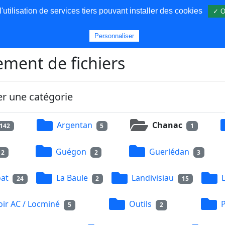
utilisation de services tiers pouvant installer des cookies
✓ O
s
Personnaliser
ment de fichiers
er une catégorie
Argentan
Chanac
142
5
1
Guégon
Guerlédan
2
2
3
at
La Baule
Landivisiau
24
2
15
ir AC / Locminé
Outils
5
2