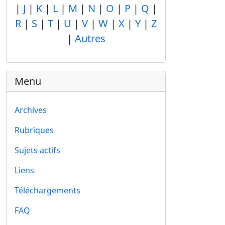
|
J
|
K
|
L
|
M
|
N
|
O
|
P
|
Q
|
R
|
S
|
T
|
U
|
V
|
W
|
X
|
Y
|
Z
|
Autres
Menu
Archives
Rubriques
Sujets actifs
Liens
Téléchargements
FAQ