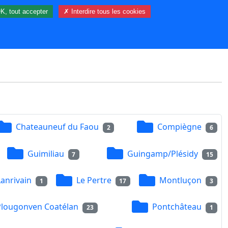
K, tout accepter
✗ Interdire tous les cookies
26 visiteur(s) et 1 membre(s) en ligne.
Chateauneuf du Faou
Compiègne
2
6
Guimiliau
Guingamp/Plésidy
7
15
Lanrivain
Le Pertre
Montluçon
1
17
3
Plougonven Coatélan
Pontchâteau
23
1