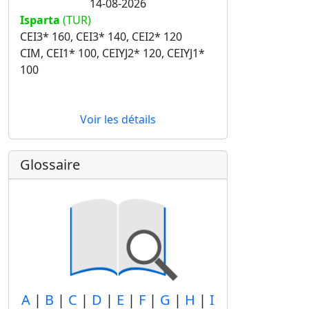
14-08-2026
Isparta
(TUR)
CEI3* 160, CEI3* 140, CEI2* 120
CIM, CEI1* 100, CEIYJ2* 120, CEIYJ1*
100
Voir les détails
Glossaire
A
|
B
|
C
|
D
|
E
|
F
|
G
|
H
|
I