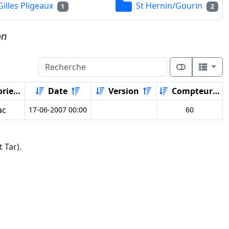
Gilles Pligeaux
St Hernin/Gourin
1
2
on
rie
Date
Version
Compteur
ac
17-06-2007 00:00
60
 Tar).