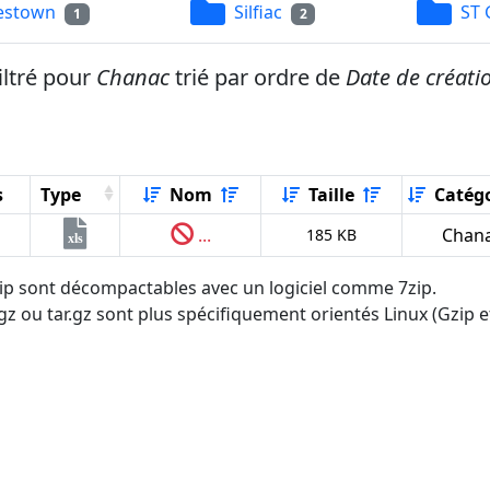
estown
Silfiac
ST 
1
2
iltré pour
Chanac
trié par ordre de
Date de créati
s
Type
Nom
Taille
Catégo
...
Chan
185 KB
xls
.zip sont décompactables avec un logiciel comme 7zip.
tgz ou tar.gz sont plus spécifiquement orientés Linux (Gzip et