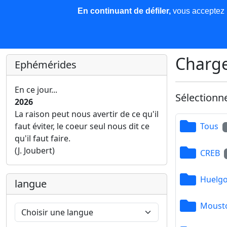
En continuant de défiler,
vous acceptez l'
COREMA
Les nouvelles
Base de données
Plu
Finir c'est gagner !
Charge
Ephémérides
En ce jour...
Sélectionn
2026
La raison peut nous avertir de ce qu'il
faut éviter, le coeur seul nous dit ce
Tous
qu'il faut faire.
(J. Joubert)
CREB
Huelgo
langue
Mousto