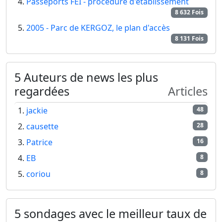
Passeports FEI - procédure d'établissement
8 632 Fois
2005 - Parc de KERGOZ, le plan d'accès
8 131 Fois
5 Auteurs de news les plus
regardées
Articles
jackie
48
causette
28
Patrice
16
EB
8
coriou
8
5 sondages avec le meilleur taux de