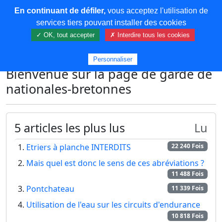
En continuant de défiler,
vous acceptez l'utilisation de
COREMA
services tiers pouvant installer des cookies
✓ OK, tout accepter
✗ Interdire tous les cookies
Plus de contenu
Personnaliser
Bienvenue sur la page de garde de
nationales-bretonnes
5 articles les plus lus
Lu
Etriers à planche INTERDITS
22 240 Fois
Mais quel est donc le sens de ces abréviations ?
11 488 Fois
Pontchateau
11 339 Fois
Utilisation de l'eau sur les circuits d'endurance
10 818 Fois