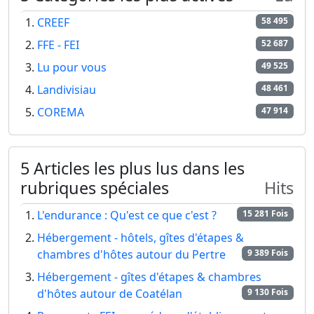
CREEF
58 495
FFE - FEI
52 687
Lu pour vous
49 525
Landivisiau
48 461
COREMA
47 914
5 Articles les plus lus dans les
rubriques spéciales
Hits
L'endurance : Qu'est ce que c'est ?
15 281 Fois
Hébergement - hôtels, gîtes d'étapes &
chambres d'hôtes autour du Pertre
9 389 Fois
Hébergement - gîtes d'étapes & chambres
d'hôtes autour de Coatélan
9 130 Fois