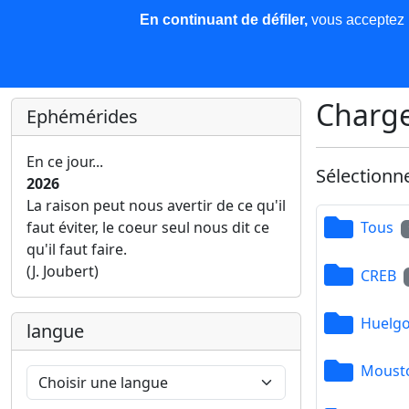
En continuant de défiler,
vous acceptez l'
COREMA
Les nouvelles
Base de données
Plu
Finir c'est gagner !
Charge
Ephémérides
En ce jour...
Sélectionn
2026
La raison peut nous avertir de ce qu'il
faut éviter, le coeur seul nous dit ce
Tous
qu'il faut faire.
(J. Joubert)
CREB
Huelgo
langue
Mousto