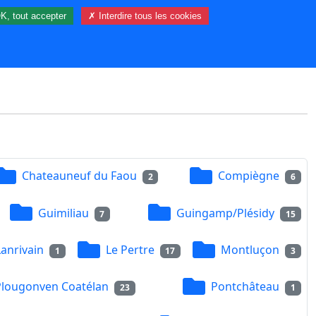
K, tout accepter
✗ Interdire tous les cookies
39 visiteur(s) et 0 membre(s) en ligne.
Chateauneuf du Faou
Compiègne
2
6
Guimiliau
Guingamp/Plésidy
7
15
Lanrivain
Le Pertre
Montluçon
1
17
3
Plougonven Coatélan
Pontchâteau
23
1