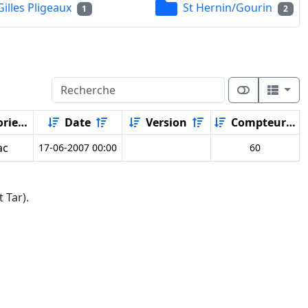
Gilles Pligeaux
St Hernin/Gourin
1
2
rie
Date
Version
Compteur
ac
17-06-2007 00:00
60
 Tar).