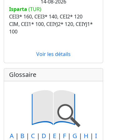
14-08-2026
Isparta
(TUR)
CEI3* 160, CEI3* 140, CEI2* 120
CIM, CEI1* 100, CEIYJ2* 120, CEIYJ1*
100
Voir les détails
Glossaire
A
|
B
|
C
|
D
|
E
|
F
|
G
|
H
|
I