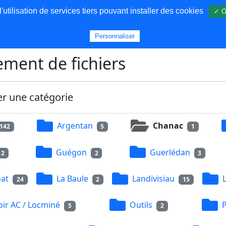
utilisation de services tiers pouvant installer des cookies
✓ O
s
Personnaliser
ment de fichiers
er une catégorie
Argentan
Chanac
142
5
1
Guégon
Guerlédan
2
2
3
at
La Baule
Landivisiau
24
2
15
ir AC / Locminé
Outils
5
2