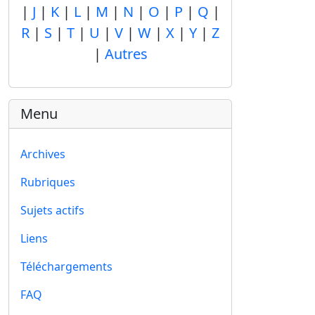
|
J
|
K
|
L
|
M
|
N
|
O
|
P
|
Q
|
R
|
S
|
T
|
U
|
V
|
W
|
X
|
Y
|
Z
|
Autres
Menu
Archives
Rubriques
Sujets actifs
Liens
Téléchargements
FAQ