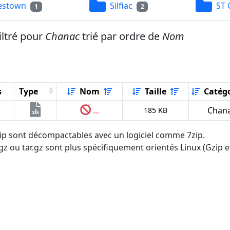
estown
Silfiac
ST 
1
2
iltré pour
Chanac
trié par ordre de
Nom
s
Type
Nom
Taille
Catégo
...
Chan
185 KB
xls
.zip sont décompactables avec un logiciel comme 7zip.
tgz ou tar.gz sont plus spécifiquement orientés Linux (Gzip et