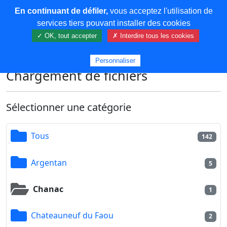
En continuant de défiler,
vous acceptez l'utilisation de
COREMA
services tiers pouvant installer des cookies
✓ OK, tout accepter
✗ Interdire tous les cookies
Plus de contenu
Personnaliser
Chargement de fichiers
Sélectionner une catégorie
Tous
142
Argentan
5
Chanac
1
Chateauneuf du Faou
2