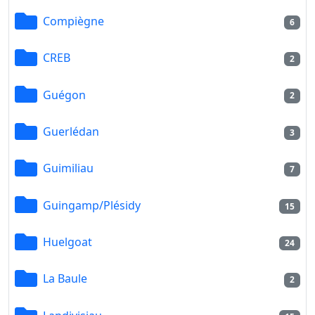
Compiègne
6
CREB
2
Guégon
2
Guerlédan
3
Guimiliau
7
Guingamp/Plésidy
15
Huelgoat
24
La Baule
2