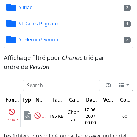
Silfiac
2
ST Gilles Pligeaux
1
St Hernin/Gourin
2
Affichage filtré pour
Chanac
trié par
ordre de
Version
Fonctions
Type
Nom
Taille
Catégorie
Date
Version
Compteur
17-06-
Chan
...
185 KB
2007
60
xls
Privé
ac
00:00
Les fichiers .zip sont décompactables avec un logiciel