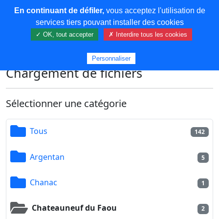
En continuant de défiler,
vous acceptez l'utilisation de
COREMA
services tiers pouvant installer des cookies
✓ OK, tout accepter
✗ Interdire tous les cookies
Plus de contenu
Personnaliser
Chargement de fichiers
Sélectionner une catégorie
Tous
142
Argentan
5
Chanac
1
Chateauneuf du Faou
2