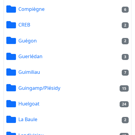
Compiègne
6
CREB
2
Guégon
2
Guerlédan
3
Guimiliau
7
Guingamp/Plésidy
15
Huelgoat
24
La Baule
2