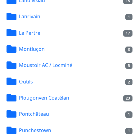
Landivisiau
15
Lanrivain
1
Le Pertre
17
Montluçon
3
Moustoir AC / Locminé
5
Outils
2
Plougonven Coatélan
23
Pontchâteau
1
Punchestown
1