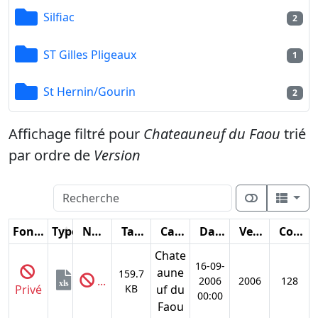
Silfiac
2
ST Gilles Pligeaux
1
St Hernin/Gourin
2
Affichage filtré pour
Chateauneuf du Faou
trié
par ordre de
Version
Fonctions
Type
Nom
Taille
Catégorie
Date
Version
Compteur
Chate
16-09-
aune
159.7
...
2006
2006
128
xls
Privé
KB
uf du
00:00
Faou