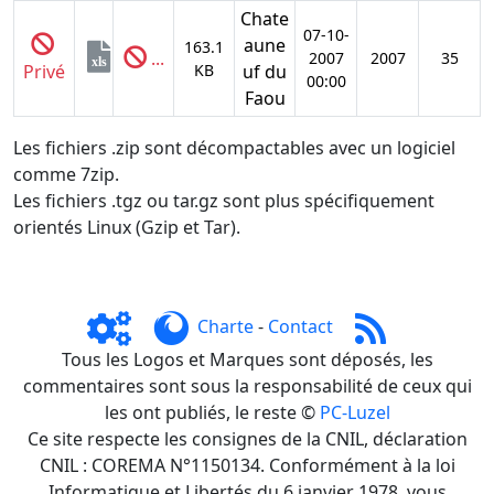
Chate
07-10-
aune
163.1
...
2007
2007
35
xls
Privé
KB
uf du
00:00
Faou
Les fichiers .zip sont décompactables avec un logiciel
comme 7zip.
Les fichiers .tgz ou tar.gz sont plus spécifiquement
orientés Linux (Gzip et Tar).
Charte
-
Contact
Tous les Logos et Marques sont déposés, les
commentaires sont sous la responsabilité de ceux qui
les ont publiés, le reste ©
PC-Luzel
Ce site respecte les consignes de la CNIL, déclaration
CNIL : COREMA N°1150134. Conformément à la loi
Informatique et Libertés du 6 janvier 1978, vous