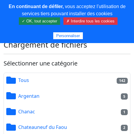
En continuant de défiler,
vous acceptez l'utilisation de
COREMA
services tiers pouvant installer des cookies
✓ OK, tout accepter
✗ Interdire tous les cookies
Plus de contenu
Personnaliser
Chargement de fichiers
Sélectionner une catégorie
Tous
142
Argentan
5
Chanac
1
Chateauneuf du Faou
2