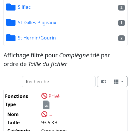
Silfiac
2
ST Gilles Pligeaux
1
St Hernin/Gourin
2
Affichage filtré pour
Compiègne
trié par
ordre de
Taille du fichier
Fonctions
Privé
Type
xls
Nom
...
Taille
93.5 KB
Catégorie
Compiègne