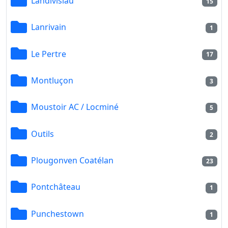
Landivisiau
15
Lanrivain
1
Le Pertre
17
Montluçon
3
Moustoir AC / Locminé
5
Outils
2
Plougonven Coatélan
23
Pontchâteau
1
Punchestown
1