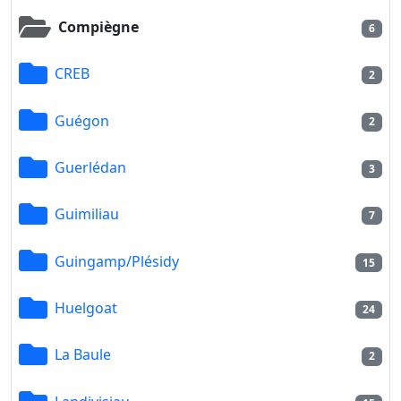
Compiègne
6
CREB
2
Guégon
2
Guerlédan
3
Guimiliau
7
Guingamp/Plésidy
15
Huelgoat
24
La Baule
2