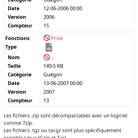
Date
12-06-2006 00:00
Version
2006
Compteur
15
Fonctions
Privé
Type
xls
Nom
...
Taille
149.5 KB
Catégorie
Guégon
Date
13-06-2007 00:00
Version
2007
Compteur
13
Les fichiers .zip sont décompactables avec un logiciel
comme 7zip.
Les fichiers .tgz ou tar.gz sont plus spécifiquement
orientés Linux (Gzip et Tar).