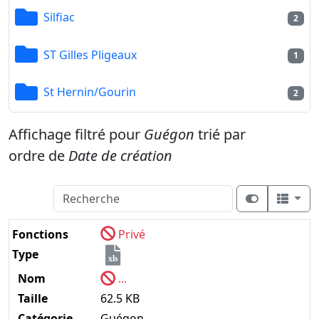
Silfiac
2
ST Gilles Pligeaux
1
St Hernin/Gourin
2
Affichage filtré pour
Guégon
trié par
ordre de
Date de création
Fonctions
Privé
Type
xls
Nom
...
Taille
62.5 KB
Catégorie
Guégon