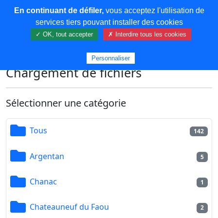
En continuant de défiler,
vous acceptez l'utilisation de
COREMA
services tiers pouvant installer des cookies
✓ OK, tout accepter
✗ Interdire tous les cookies
Plus de contenu
Personnaliser
Chargement de fichiers
Sélectionner une catégorie
Tous
142
Argentan
5
Chanac
1
Chateauneuf du Faou
2