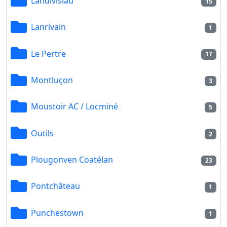
Landivisiau
15
Lanrivain
1
Le Pertre
17
Montluçon
3
Moustoir AC / Locminé
5
Outils
2
Plougonven Coatélan
23
Pontchâteau
1
Punchestown
1