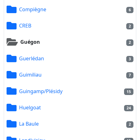
Compiègne
6
CREB
2
Guégon
2
Guerlédan
3
Guimiliau
7
Guingamp/Plésidy
15
Huelgoat
24
La Baule
2