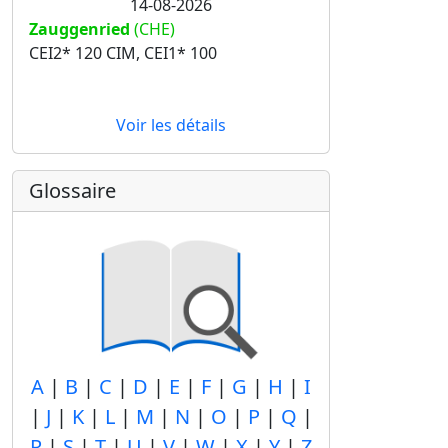
14-08-2026
Zauggenried
(CHE)
CEI2* 120 CIM, CEI1* 100
Voir les détails
Glossaire
A
|
B
|
C
|
D
|
E
|
F
|
G
|
H
|
I
|
J
|
K
|
L
|
M
|
N
|
O
|
P
|
Q
|
R
|
S
|
T
|
U
|
V
|
W
|
X
|
Y
|
Z