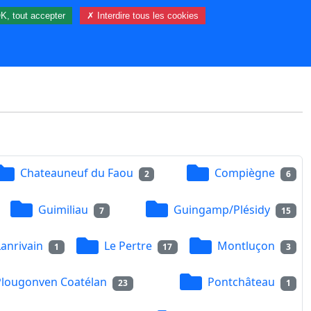
K, tout accepter
✗ Interdire tous les cookies
16 visiteur(s) et 0 membre(s) en ligne.
Chateauneuf du Faou
Compiègne
2
6
Guimiliau
Guingamp/Plésidy
7
15
Lanrivain
Le Pertre
Montluçon
1
17
3
Plougonven Coatélan
Pontchâteau
23
1