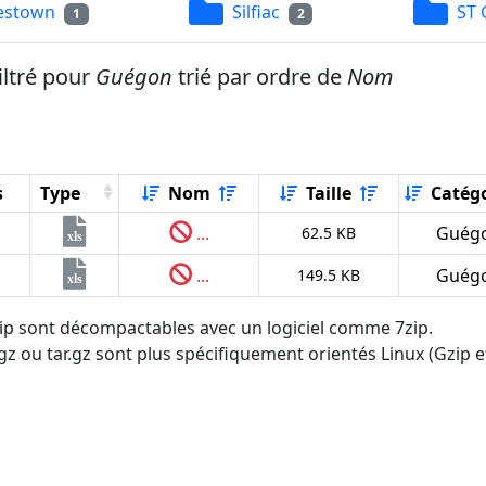
estown
Silfiac
ST 
1
2
iltré pour
Guégon
trié par ordre de
Nom
s
Type
Nom
Taille
Catégo
...
Guég
62.5 KB
xls
...
Guég
149.5 KB
xls
.zip sont décompactables avec un logiciel comme 7zip.
tgz ou tar.gz sont plus spécifiquement orientés Linux (Gzip et