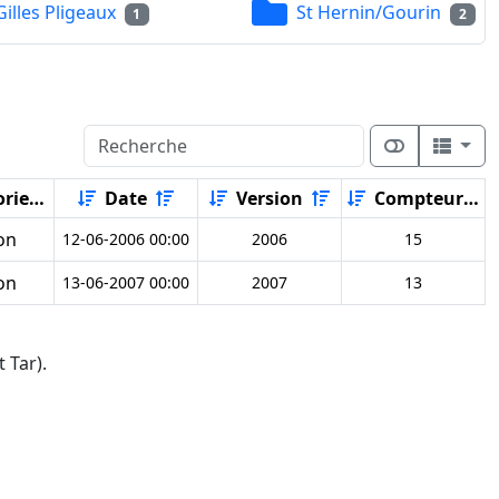
Gilles Pligeaux
St Hernin/Gourin
1
2
rie
Date
Version
Compteur
on
12-06-2006 00:00
2006
15
on
13-06-2007 00:00
2007
13
 Tar).