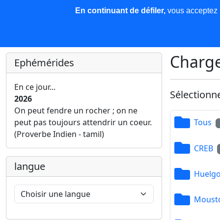
En continuant de défiler,
vous acceptez l'
COREMA
Les nouvelles
Base de données
Plu
Finir c'est gagner !
Charge
Ephémérides
En ce jour...
Sélectionn
2026
On peut fendre un rocher ; on ne
peut pas toujours attendrir un coeur.
Tous
(Proverbe Indien - tamil)
CREB
langue
Huelgo
Mousto