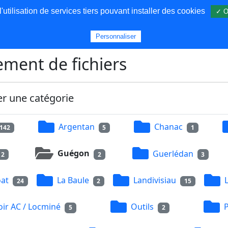
utilisation de services tiers pouvant installer des cookies
✓ O
s
Personnaliser
ment de fichiers
er une catégorie
Argentan
Chanac
142
5
1
Guégon
Guerlédan
2
2
3
at
La Baule
Landivisiau
24
2
15
ir AC / Locminé
Outils
5
2