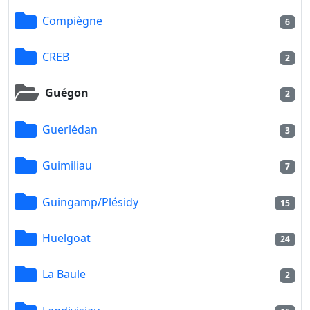
Compiègne
6
CREB
2
Guégon
2
Guerlédan
3
Guimiliau
7
Guingamp/Plésidy
15
Huelgoat
24
La Baule
2