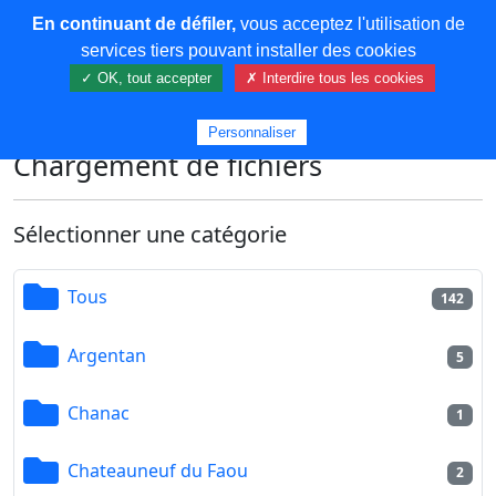
En continuant de défiler,
vous acceptez l'utilisation de
COREMA
services tiers pouvant installer des cookies
✓ OK, tout accepter
✗ Interdire tous les cookies
Plus de contenu
Personnaliser
Chargement de fichiers
Sélectionner une catégorie
Tous
142
Argentan
5
Chanac
1
Chateauneuf du Faou
2