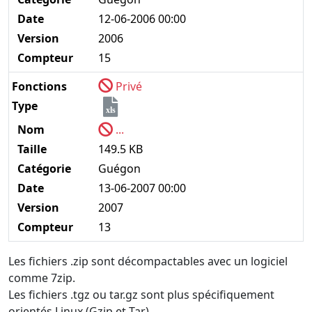
Date
12-06-2006 00:00
Version
2006
Compteur
15
Fonctions
Privé
Type
xls
Nom
...
Taille
149.5 KB
Catégorie
Guégon
Date
13-06-2007 00:00
Version
2007
Compteur
13
Les fichiers .zip sont décompactables avec un logiciel
comme 7zip.
Les fichiers .tgz ou tar.gz sont plus spécifiquement
orientés Linux (Gzip et Tar).