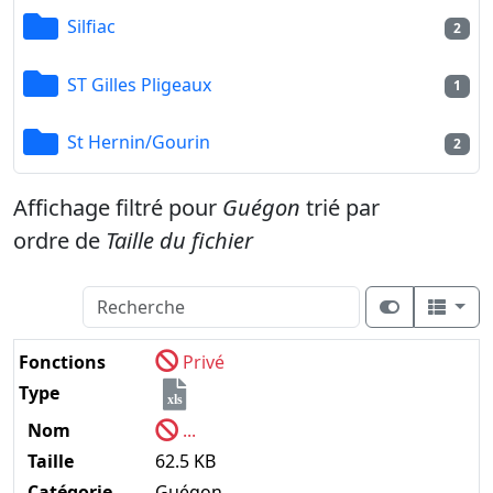
Silfiac
2
ST Gilles Pligeaux
1
St Hernin/Gourin
2
Affichage filtré pour
Guégon
trié par
ordre de
Taille du fichier
Fonctions
Privé
Type
xls
Nom
...
Taille
62.5 KB
Catégorie
Guégon