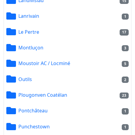
Landivisiau
15
Lanrivain
1
Le Pertre
17
Montluçon
3
Moustoir AC / Locminé
5
Outils
2
Plougonven Coatélan
23
Pontchâteau
1
Punchestown
1