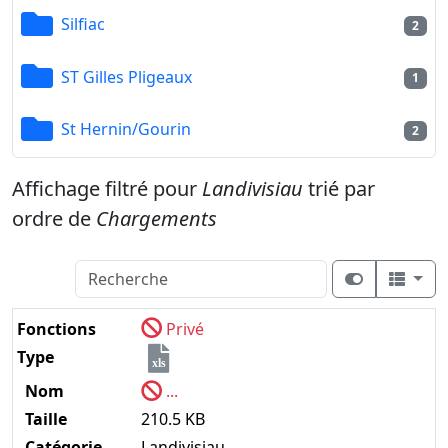
Silfiac
2
ST Gilles Pligeaux
1
St Hernin/Gourin
2
Affichage filtré pour
Landivisiau
trié par
ordre de
Chargements
Fonctions
Privé
Type
xls
Nom
...
Taille
210.5 KB
Catégorie
Landivisiau