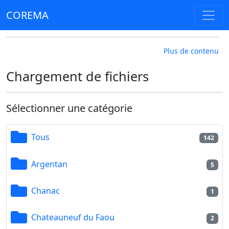
COREMA
Plus de contenu
Chargement de fichiers
Sélectionner une catégorie
Tous
142
Argentan
5
Chanac
1
Chateauneuf du Faou
2