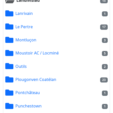
Landivisiau
15
Lanrivain
1
Le Pertre
17
Montluçon
3
Moustoir AC / Locminé
5
Outils
2
Plougonven Coatélan
23
Pontchâteau
1
Punchestown
1