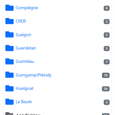
Compiègne
6
CREB
2
Guégon
2
Guerlédan
3
Guimiliau
7
Guingamp/Plésidy
15
Huelgoat
24
La Baule
2