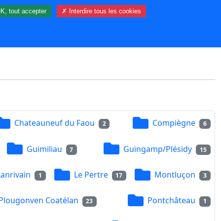
K, tout accepter
✗ Interdire tous les cookies
84 visiteur(s) et 0 membre(s) en ligne.
Chateauneuf du Faou
Compiègne
2
6
Guimiliau
Guingamp/Plésidy
7
15
Lanrivain
Le Pertre
Montluçon
1
17
3
Plougonven Coatélan
Pontchâteau
23
1