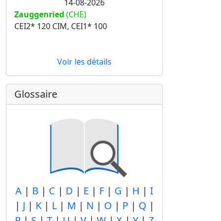
14-08-2026
Zauggenried
(CHE)
CEI2* 120 CIM, CEI1* 100
Voir les détails
Glossaire
A
|
B
|
C
|
D
|
E
|
F
|
G
|
H
|
I
|
J
|
K
|
L
|
M
|
N
|
O
|
P
|
Q
|
R
|
S
|
T
|
U
|
V
|
W
|
X
|
Y
|
Z