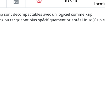
...
63.5 KB
pdf
Locmi
.zip sont décompactables avec un logiciel comme 7zip.
tgz ou tar.gz sont plus spécifiquement orientés Linux (Gzip et