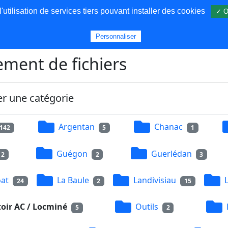
utilisation de services tiers pouvant installer des cookies
✓ O
s
Personnaliser
ment de fichiers
er une catégorie
Argentan
Chanac
142
5
1
Guégon
Guerlédan
2
2
3
at
La Baule
Landivisiau
24
2
15
oir AC / Locminé
Outils
5
2