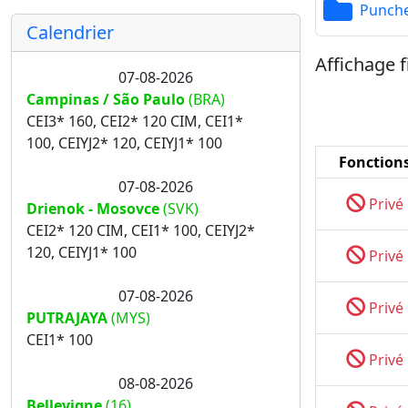
Punch
Calendrier
Affichage f
07-08-2026
Campinas / São Paulo
(BRA)
CEI3* 160, CEI2* 120 CIM, CEI1*
100, CEIYJ2* 120, CEIYJ1* 100
Fonction
07-08-2026
Privé
Drienok - Mosovce
(SVK)
CEI2* 120 CIM, CEI1* 100, CEIYJ2*
120, CEIYJ1* 100
Privé
07-08-2026
Privé
PUTRAJAYA
(MYS)
CEI1* 100
Privé
08-08-2026
Bellevigne
(16)