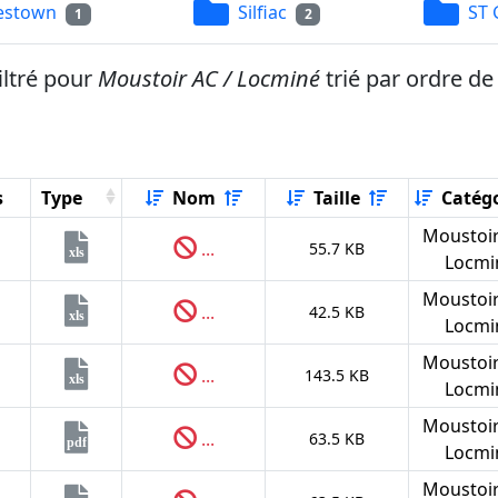
estown
Silfiac
ST 
1
2
iltré pour
Moustoir AC / Locminé
trié par ordre d
s
Type
Nom
Taille
Catégo
Moustoir
...
55.7 KB
xls
Locmi
Moustoir
...
42.5 KB
xls
Locmi
Moustoir
...
143.5 KB
xls
Locmi
Moustoir
...
63.5 KB
pdf
Locmi
Moustoir