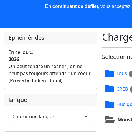
En continuant de défiler,
vous acceptez l'
COREMA
Les nouvelles
Base de données
Plu
Finir c'est gagner !
Charge
Ephémérides
En ce jour...
Sélectionn
2026
On peut fendre un rocher ; on ne
peut pas toujours attendrir un coeur.
Tous
(Proverbe Indien - tamil)
CREB
langue
Huelgo
Moust