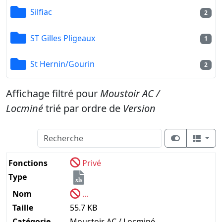
Silfiac
2
ST Gilles Pligeaux
1
St Hernin/Gourin
2
Affichage filtré pour
Moustoir AC /
Locminé
trié par ordre de
Version
Fonctions
Privé
Type
xls
Nom
...
Taille
55.7 KB
Catégorie
Moustoir AC / Locminé