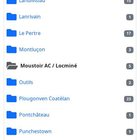
Landivisiau
15
Lanrivain
1
Le Pertre
17
Montluçon
3
Moustoir AC / Locminé
5
Outils
2
Plougonven Coatélan
23
Pontchâteau
1
Punchestown
1