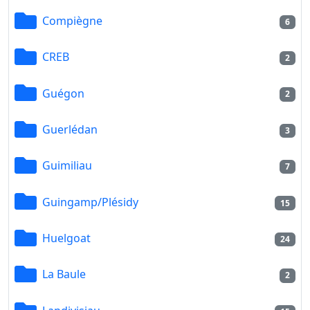
Compiègne
6
CREB
2
Guégon
2
Guerlédan
3
Guimiliau
7
Guingamp/Plésidy
15
Huelgoat
24
La Baule
2