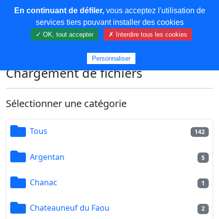
En continuant de défiler,
vous acceptez l'utilisation de
COREMA
services tiers pouvant installer des cookies
✓ OK, tout accepter
✗ Interdire tous les cookies
Plus de contenu
Personnaliser
Chargement de fichiers
Sélectionner une catégorie
Tous
142
Argentan
5
Chanac
1
Chateauneuf du Faou
2