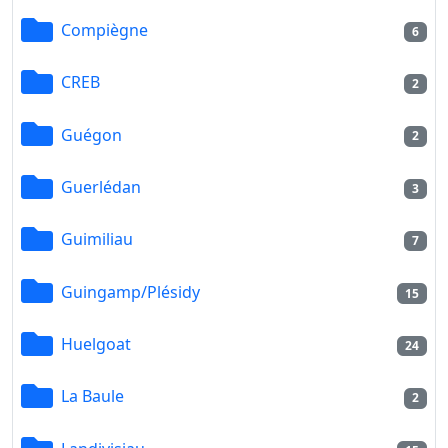
Compiègne
6
CREB
2
Guégon
2
Guerlédan
3
Guimiliau
7
Guingamp/Plésidy
15
Huelgoat
24
La Baule
2