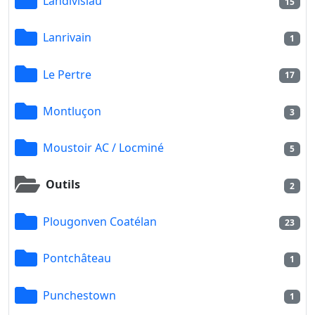
Landivisiau
15
Lanrivain
1
Le Pertre
17
Montluçon
3
Moustoir AC / Locminé
5
Outils
2
Plougonven Coatélan
23
Pontchâteau
1
Punchestown
1