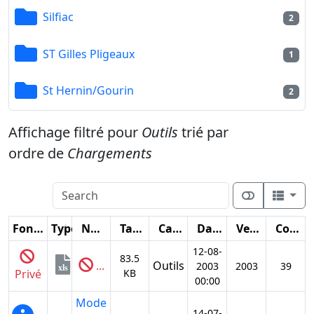
Silfiac
2
ST Gilles Pligeaux
1
St Hernin/Gourin
2
Affichage filtré pour
Outils
trié par
ordre de
Chargements
Fonctions
Type
Nom
Taille
Catégorie
Date
Version
Compteur
12-08-
83.5
...
Outils
2003
2003
39
xls
Privé
KB
00:00
Mode
14-07-