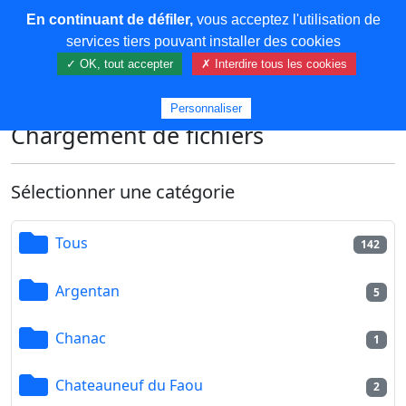
En continuant de défiler,
vous acceptez l'utilisation de
COREMA
services tiers pouvant installer des cookies
✓ OK, tout accepter
✗ Interdire tous les cookies
Plus de contenu
Personnaliser
Chargement de fichiers
Sélectionner une catégorie
Tous
142
Argentan
5
Chanac
1
Chateauneuf du Faou
2