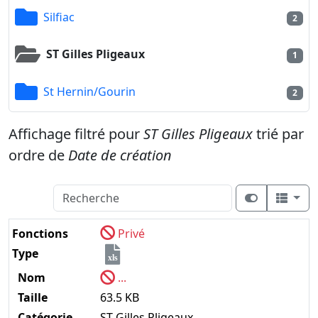
Silfiac
2
ST Gilles Pligeaux
1
St Hernin/Gourin
2
Affichage filtré pour
ST Gilles Pligeaux
trié par
ordre de
Date de création
Fonctions
Privé
Type
xls
Nom
...
Taille
63.5 KB
Catégorie
ST Gilles Pligeaux