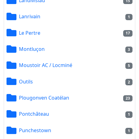
Landivisiau
15
Lanrivain
1
Le Pertre
17
Montluçon
3
Moustoir AC / Locminé
5
Outils
2
Plougonven Coatélan
23
Pontchâteau
1
Punchestown
1