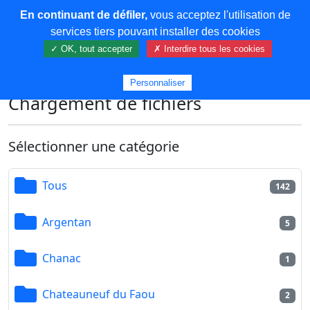
En continuant de défiler,
vous acceptez l'utilisation de
COREMA
services tiers pouvant installer des cookies
✓ OK, tout accepter
✗ Interdire tous les cookies
Plus de contenu
Personnaliser
Chargement de fichiers
Sélectionner une catégorie
Tous
142
Argentan
5
Chanac
1
Chateauneuf du Faou
2