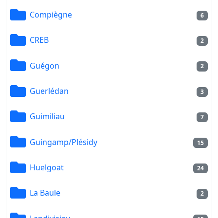
Compiègne
6
CREB
2
Guégon
2
Guerlédan
3
Guimiliau
7
Guingamp/Plésidy
15
Huelgoat
24
La Baule
2