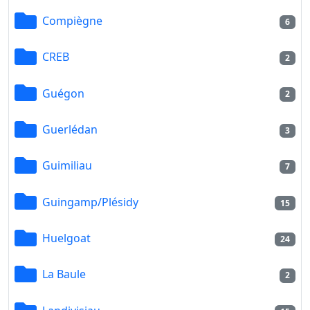
Compiègne
6
CREB
2
Guégon
2
Guerlédan
3
Guimiliau
7
Guingamp/Plésidy
15
Huelgoat
24
La Baule
2