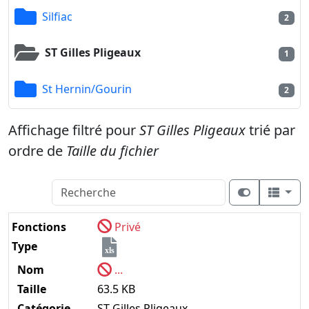
Silfiac
2
ST Gilles Pligeaux
1
St Hernin/Gourin
2
Affichage filtré pour
ST Gilles Pligeaux
trié par
ordre de
Taille du fichier
Fonctions
Privé
Type
xls
Nom
...
Taille
63.5 KB
Catégorie
ST Gilles Pligeaux