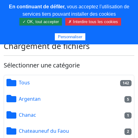
En continuant de défiler,
vous acceptez l'utilisation de
COREMA
services tiers pouvant installer des cookies
✓ OK, tout accepter
✗ Interdire tous les cookies
Plus de contenu
Personnaliser
Chargement de fichiers
Sélectionner une catégorie
Tous
142
Argentan
5
Chanac
1
Chateauneuf du Faou
2