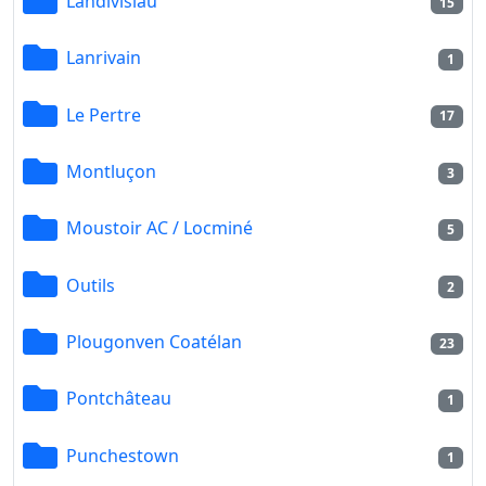
Landivisiau
15
Lanrivain
1
Le Pertre
17
Montluçon
3
Moustoir AC / Locminé
5
Outils
2
Plougonven Coatélan
23
Pontchâteau
1
Punchestown
1