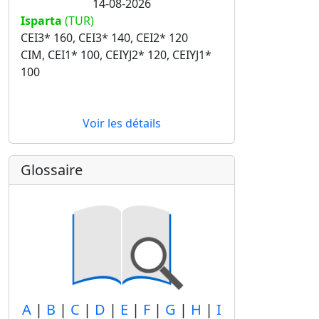
14-08-2026
Isparta
(TUR)
CEI3* 160, CEI3* 140, CEI2* 120
CIM, CEI1* 100, CEIYJ2* 120, CEIYJ1*
100
Voir les détails
Glossaire
A
|
B
|
C
|
D
|
E
|
F
|
G
|
H
|
I