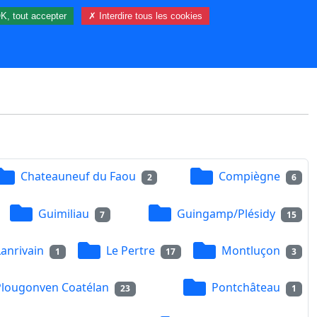
K, tout accepter
✗ Interdire tous les cookies
13 visiteur(s) et 0 membre(s) en ligne.
Chateauneuf du Faou
Compiègne
2
6
Guimiliau
Guingamp/Plésidy
7
15
Lanrivain
Le Pertre
Montluçon
1
17
3
Plougonven Coatélan
Pontchâteau
23
1