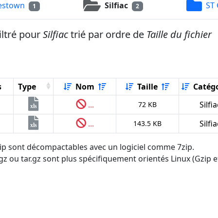
estown
Silfiac
ST 
1
2
iltré pour
Silfiac
trié par ordre de
Taille du fichier
s
Type
Nom
Taille
Catégo
...
Silfia
72 KB
xls
...
Silfia
143.5 KB
xls
.zip sont décompactables avec un logiciel comme 7zip.
tgz ou tar.gz sont plus spécifiquement orientés Linux (Gzip et