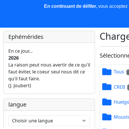
En continuant de défiler,
vous acceptez l'
COREMA
Les nouvelles
Base de données
Plu
Finir c'est gagner !
Charge
Ephémérides
En ce jour...
Sélectionn
2026
La raison peut nous avertir de ce qu'il
faut éviter, le coeur seul nous dit ce
Tous
qu'il faut faire.
(J. Joubert)
CREB
Huelgo
langue
Mousto