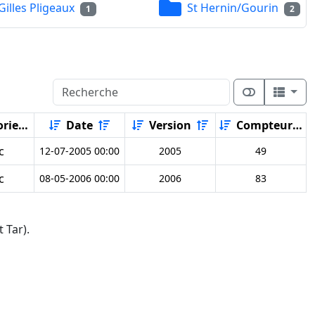
Gilles Pligeaux
St Hernin/Gourin
1
2
rie
Date
Version
Compteur
c
12-07-2005 00:00
2005
49
c
08-05-2006 00:00
2006
83
 Tar).