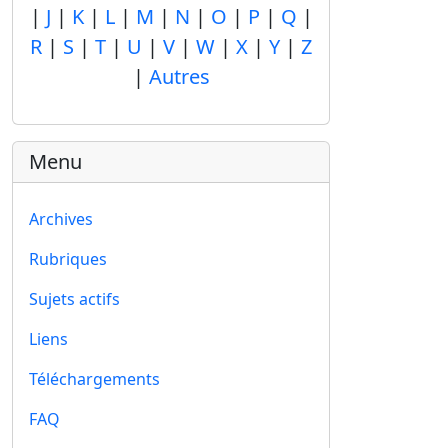
|
J
|
K
|
L
|
M
|
N
|
O
|
P
|
Q
|
R
|
S
|
T
|
U
|
V
|
W
|
X
|
Y
|
Z
|
Autres
Menu
Archives
Rubriques
Sujets actifs
Liens
Téléchargements
FAQ