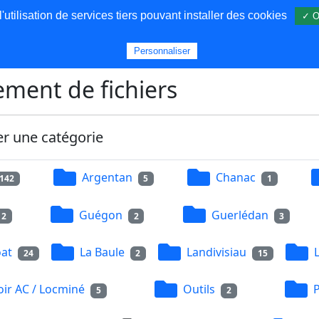
utilisation de services tiers pouvant installer des cookies
✓ O
s
Personnaliser
ment de fichiers
er une catégorie
Argentan
Chanac
142
5
1
Guégon
Guerlédan
2
2
3
at
La Baule
Landivisiau
24
2
15
ir AC / Locminé
Outils
5
2