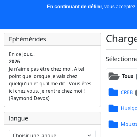
En continuant de défiler,
vous acceptez l'
COREMA
Les nouvelles
Base de données
Plu
Finir c'est gagner !
Charge
Ephémérides
En ce jour...
Sélectionn
2026
Je n'aime pas être chez moi. A tel
Tous
point que lorsque je vais chez
quelqu'un et qu'il me dit : Vous êtes
ici chez vous, je rentre chez moi !
CREB
(Raymond Devos)
Huelgo
langue
Mousto