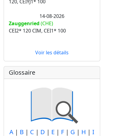
120, CEIYJ1* 100
14-08-2026
Zauggenried
(CHE)
CEI2* 120 CIM, CEI1* 100
Voir les détails
Glossaire
A
|
B
|
C
|
D
|
E
|
F
|
G
|
H
|
I