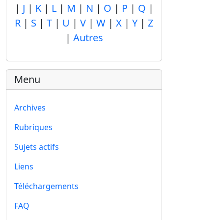
|
J
|
K
|
L
|
M
|
N
|
O
|
P
|
Q
|
R
|
S
|
T
|
U
|
V
|
W
|
X
|
Y
|
Z
|
Autres
Menu
Archives
Rubriques
Sujets actifs
Liens
Téléchargements
FAQ