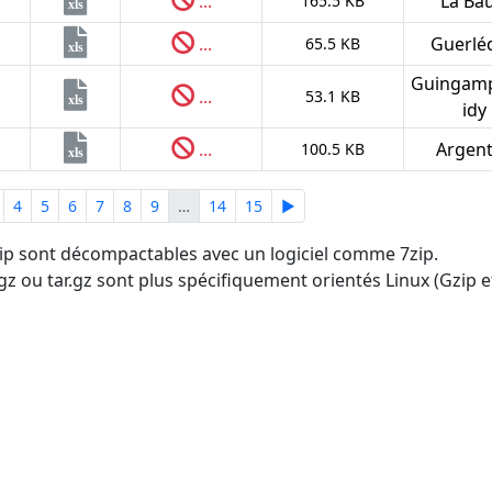
...
La Bau
165.5 KB
xls
...
Guerlé
65.5 KB
xls
Guingamp
...
53.1 KB
xls
idy
...
Argen
100.5 KB
xls
4
5
6
7
8
9
…
14
15
►
.zip sont décompactables avec un logiciel comme 7zip.
tgz ou tar.gz sont plus spécifiquement orientés Linux (Gzip et