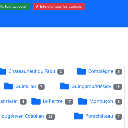
K, tout accepter
✗ Interdire tous les cookies
4 visiteur(s) et 0 membre(s) en ligne.
Chateauneuf du Faou
Compiègne
2
6
Guimiliau
Guingamp/Plésidy
7
15
Lanrivain
Le Pertre
Montluçon
1
17
3
Plougonven Coatélan
Pontchâteau
23
1