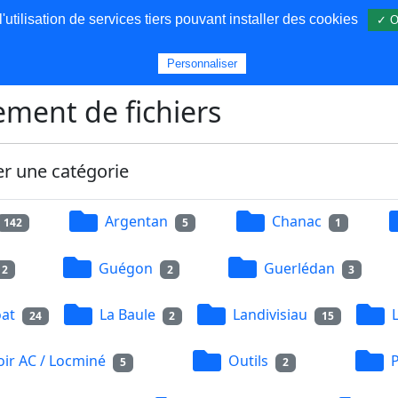
utilisation de services tiers pouvant installer des cookies
✓ O
s
Personnaliser
ment de fichiers
er une catégorie
Argentan
Chanac
142
5
1
Guégon
Guerlédan
2
2
3
at
La Baule
Landivisiau
24
2
15
ir AC / Locminé
Outils
5
2