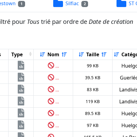
estown
Silfiac
ST 
1
2
iltré pour
Tous
trié par ordre de
Date de création
s
Type
Nom
Taille
Catégo
...
Huelg
99 KB
xls
...
Guerlé
39.5 KB
xls
...
Landivi
83 KB
xls
...
Landivi
119 KB
xls
...
Huelg
89.5 KB
xls
...
Huelg
97 KB
xls