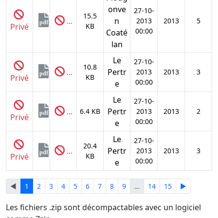
onve
27-10-
15.5
...
n
2013
2013
5
pdf
Privé
KB
00:00
Coaté
lan
Le
27-10-
10.8
...
Pertr
2013
2013
3
pdf
Privé
KB
00:00
e
Le
27-10-
...
Pertr
6.4 KB
2013
2013
2
pdf
Privé
00:00
e
Le
27-10-
20.4
...
Pertr
2013
2013
3
pdf
Privé
KB
00:00
e
◄
1
2
3
4
5
6
7
8
9
…
14
15
►
Les fichiers .zip sont décompactables avec un logiciel