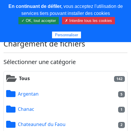
En continuant de défiler,
vous acceptez l'utilisation de
COREMA
services tiers pouvant installer des cookies
✓ OK, tout accepter
✗ Interdire tous les cookies
Plus de contenu
Personnaliser
Chargement de fichiers
Sélectionner une catégorie
Tous
142
Argentan
5
Chanac
1
Chateauneuf du Faou
2