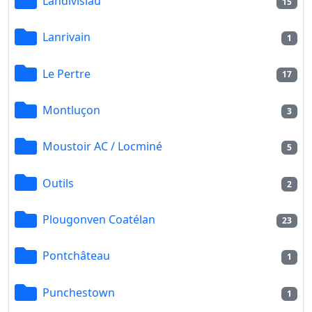
Landivisiau
15
Lanrivain
1
Le Pertre
17
Montluçon
3
Moustoir AC / Locminé
5
Outils
2
Plougonven Coatélan
23
Pontchâteau
1
Punchestown
1