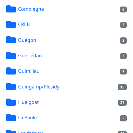
Compiègne
6
CREB
2
Guégon
2
Guerlédan
3
Guimiliau
7
Guingamp/Plésidy
15
Huelgoat
24
La Baule
2