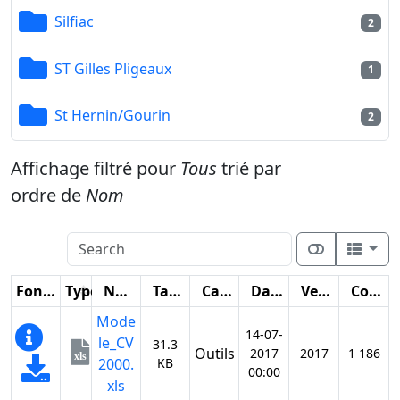
Silfiac
2
ST Gilles Pligeaux
1
St Hernin/Gourin
2
Affichage filtré pour
Tous
trié par
ordre de
Nom
Fonctions
Type
Nom
Taille
Catégorie
Date
Version
Compteur
Mode
14-07-
le_CV
31.3
Outils
2017
2017
1 186
xls
2000.
KB
00:00
xls