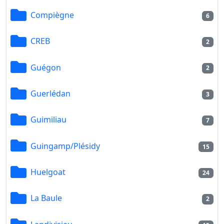
Compiègne
6
CREB
2
Guégon
2
Guerlédan
3
Guimiliau
7
Guingamp/Plésidy
15
Huelgoat
24
La Baule
2