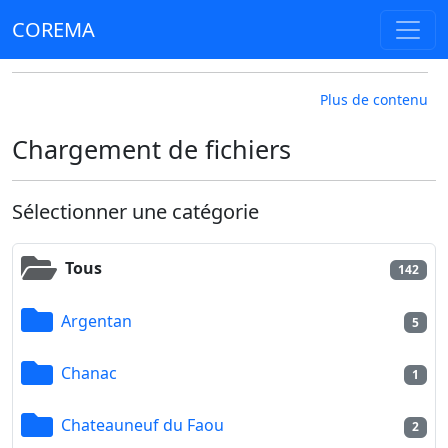
COREMA
Plus de contenu
Chargement de fichiers
Sélectionner une catégorie
Tous
142
Argentan
5
Chanac
1
Chateauneuf du Faou
2