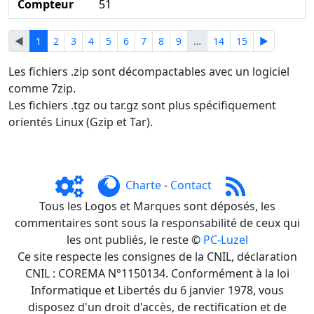
Compteur
51
◄
1
2
3
4
5
6
7
8
9
…
14
15
►
Les fichiers .zip sont décompactables avec un logiciel
comme 7zip.
Les fichiers .tgz ou tar.gz sont plus spécifiquement
orientés Linux (Gzip et Tar).
Charte
-
Contact
Tous les Logos et Marques sont déposés, les
commentaires sont sous la responsabilité de ceux qui
les ont publiés, le reste ©
PC-Luzel
Ce site respecte les consignes de la CNIL, déclaration
CNIL : COREMA N°1150134. Conformément à la loi
Informatique et Libertés du 6 janvier 1978, vous
disposez d'un droit d'accès, de rectification et de