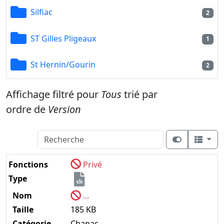
Silfiac
2
ST Gilles Pligeaux
1
St Hernin/Gourin
2
Affichage filtré pour
Tous
trié par
ordre de
Version
Fonctions
Privé
Type
xls
Nom
...
Taille
185 KB
Catégorie
Chanac