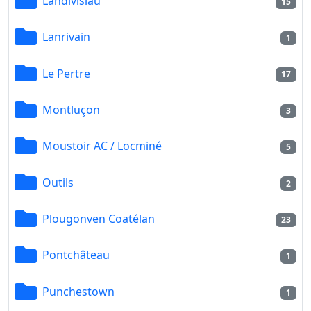
Landivisiau
15
Lanrivain
1
Le Pertre
17
Montluçon
3
Moustoir AC / Locminé
5
Outils
2
Plougonven Coatélan
23
Pontchâteau
1
Punchestown
1