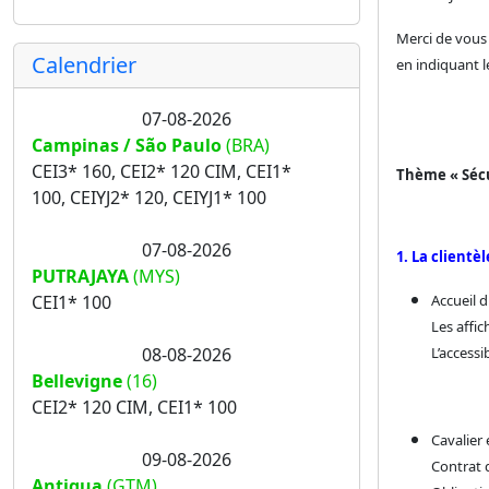
Merci de vous 
Calendrier
en indiquant 
07-08-2026
Campinas / São Paulo
(BRA)
CEI3* 160, CEI2* 120 CIM, CEI1*
Thème « Sécu
100, CEIYJ2* 120, CEIYJ1* 100
07-08-2026
1.
La clientèl
PUTRAJAYA
(MYS)
Accueil d
CEI1* 100
Les affic
L’access
08-08-2026
Bellevigne
(16)
CEI2* 120 CIM, CEI1* 100
Cavalier 
09-08-2026
Contrat 
Antigua
(GTM)