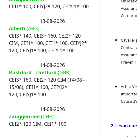
Obligatio
CEI1* 100, CEIYJ2* 120, CEIYJ1* 100
Assuranc
Certifica
13-08-2026
Alberti
(ARG)
CEI3* 140, CEI3* 160, CEI2* 120
Cavalier 
CIM, CEI1* 100, CEI1* 100, CEIYJ2*
Contrat 
120, CEIYJ1* 100, CEIYJ1* 100
Assurance
Prévenir 
14-08-2026
Rushford - Thetford
(GBR)
CEI3* 160, CEI2* 120 CIM (14/08 -
Achat Ve
15/08), CEI1* 100, CEIYJ2*
Importan
120, CEIYJ1* 100
Cause d’
14-08-2026
Zauggenried
(CHE)
CEI2* 120 CIM, CEI1* 100
2. Les acteu