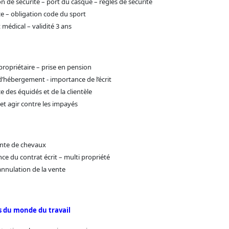
n de sécurité – port du casque – règles de sécurité
e – obligation code du sport
t médical – validité 3 ans
propriétaire – prise en pension
d’hébergement - importance de l’écrit
 des équidés et de la clientèle
et agir contre les impayés
nte de chevaux
ce du contrat écrit – multi propriété
annulation de la vente
rs du monde du travail