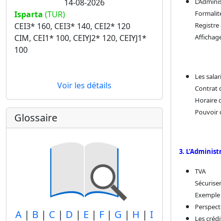
L’Admini
14-08-2026
Formalit
Isparta
(TUR)
Registre 
CEI3* 160, CEI3* 140, CEI2* 120
Affichag
CIM, CEI1* 100, CEIYJ2* 120, CEIYJ1*
100
Les salar
Voir les détails
Contrat d
Horaire 
Pouvoir d
Glossaire
3. L’Administ
TVA
Sécuriser
Exemple 
Perspecti
A
|
B
|
C
|
D
|
E
|
F
|
G
|
H
|
I
Les créd