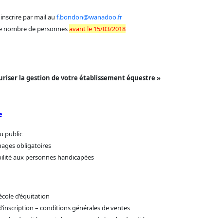
inscrire par mail au
f.bondon@wanadoo.fr
le nombre de personnes
avant le 15/03/2018
riser la gestion de votre établissement équestre »
e
u public
hages obligatoires
ibilité aux personnes handicapées
école d’équitation
d’inscription – conditions générales de ventes