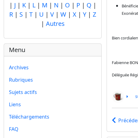
|
J
|
K
|
L
|
M
|
N
|
O
|
P
|
Q
|
Bénéficie
R
|
S
|
T
|
U
|
V
|
W
|
X
|
Y
|
Z
Exonérat
|
Autres
Bien cordiale
Menu
Fabienne BO
Archives
Déléguée Rég
Rubriques
Sujets actifs
s
Liens
Téléchargements
Précéde
FAQ