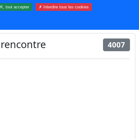
K, tout accepter
✗ Interdire tous les cookies
65 visiteur(s) et 0 membre(s) en ligne.
 rencontre
4007