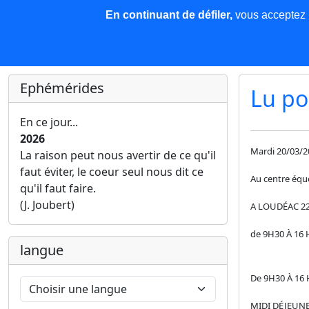
En continuant de défiler,
vous acceptez l'
COREMA
Les nouvelles
Base de données
Plu
Finir c'est gagner !
Ephémérides
Lu po
En ce jour...
2026
Mardi 20/03/2
La raison peut nous avertir de ce qu'il
faut éviter, le coeur seul nous dit ce
Au centre équ
qu'il faut faire.
(J. Joubert)
A LOUDÉAC 2
de 9H30 À 16 
langue
De 9H30 À 16 
MIDI DÉJEUNE