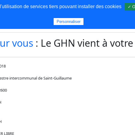
utilisation de services tiers pouvant installer des cookies
✓ O
s
Personnaliser
ur vous
: Le GHN vient à votre
018
estre intercommunal de Saint-Guillaume
2600
H
H
R LIBRE