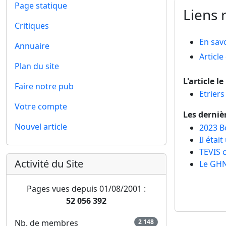
Page statique
Liens r
Critiques
En savo
Annuaire
Articl
Plan du site
L'article l
Faire notre pub
Etrier
Votre compte
Les derniè
Nouvel article
2023 B
Il étai
TEVIS 
Activité du Site
Le GHN
Pages vues depuis 01/08/2001 :
52 056 392
Nb. de membres
2 148